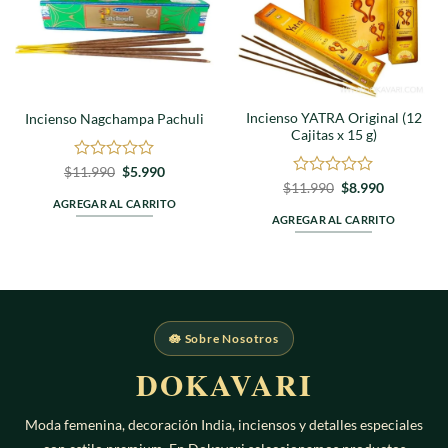
Incienso YATRA Original (12
Incienso Nagchampa Pachuli
Cajitas x 15 g)
Valorado
El
El
$
11.990
$
5.990
precio
precio
en
Valorado
El
El
$
11.990
$
8.990
original
actual
precio
precio
0
en
AGREGAR AL CARRITO
era:
es:
original
actual
de
0
AGREGAR AL CARRITO
$11.990.
$5.990.
era:
es:
5
de
$11.990.
$8.990.
5
🪷 Sobre Nosotros
DOKAVARI
Moda femenina, decoración India, inciensos y detalles especiales