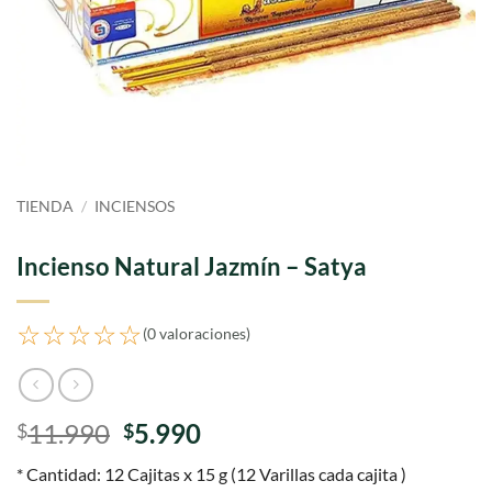
TIENDA
/
INCIENSOS
Incienso Natural Jazmín – Satya
☆☆☆☆☆
(0 valoraciones)
El
El
11.990
5.990
$
$
precio
precio
* Cantidad: 12 Cajitas x 15 g (12 Varillas cada cajita )
original
actual