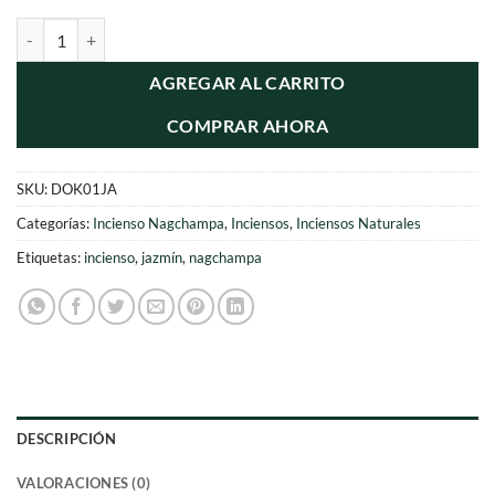
era:
es:
Incienso Natural Jazmín - Satya cantidad
$11.990.
$5.990.
AGREGAR AL CARRITO
COMPRAR AHORA
SKU:
DOK01JA
Categorías:
Incienso Nagchampa
,
Inciensos
,
Inciensos Naturales
Etiquetas:
incienso
,
jazmín
,
nagchampa
DESCRIPCIÓN
VALORACIONES (0)