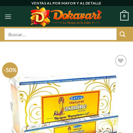
Ir
VENTAS AL POR MAYOR Y AL DETALLE
al
0
contenido
Buscar
por:
-50%
Agregar
a
favoritos