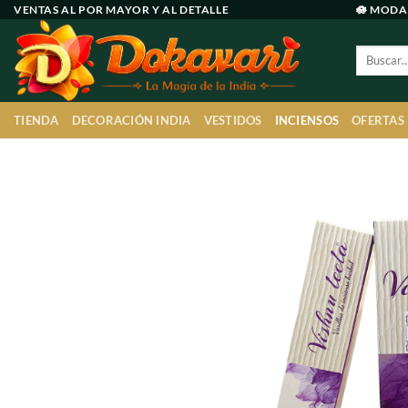
Ir
VENTAS AL POR MAYOR Y AL DETALLE
🪷 MODA
al
Buscar
contenido
por:
TIENDA
DECORACIÓN INDIA
VESTIDOS
INCIENSOS
OFERTAS