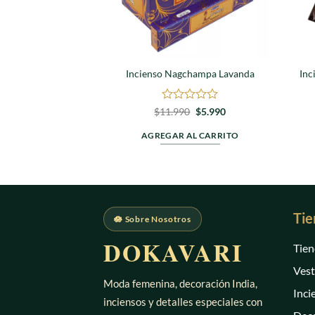
Incienso Nagchampa Lavanda
Inc
Valorado
El
El
$
11.990
$
5.990
precio
precio
en
original
actual
0
AGREGAR AL CARRITO
era:
es:
de
$11.990.
$5.990.
5
Tie
🪷 Sobre Nosotros
DOKAVARI
Tien
Vest
Moda femenina, decoración India,
Inci
inciensos y detalles especiales con