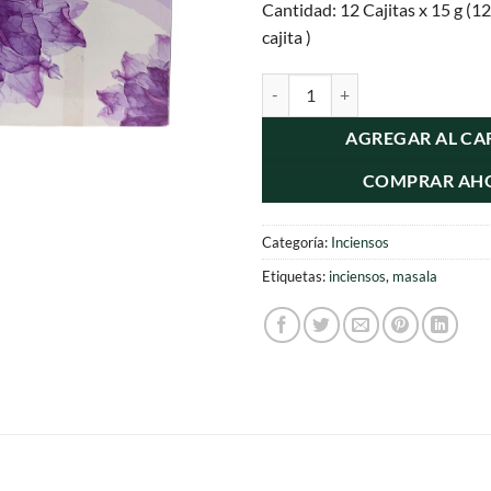
Cantidad: 12 Cajitas x 15 g (12
cajita )
Incienso Vishnu Leela Herbal Ess
AGREGAR AL CA
COMPRAR AH
Categoría:
Inciensos
Etiquetas:
inciensos
,
masala