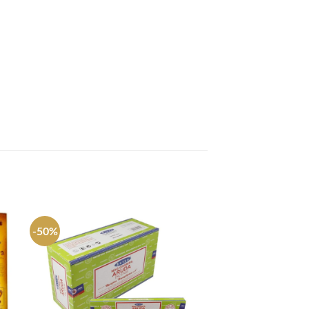
-50%
gar
Agregar
a
tos
favoritos