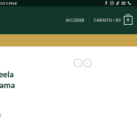
DO CHILE
0
ACCEDER
CARRITO /
$
0
eela
lama
)