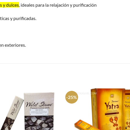
s y dulces
, ideales para la relajación y purificación
cas y purificadas.
en exteriores.
S
-25%
Agregar
Agre
a
a
favoritos
favori