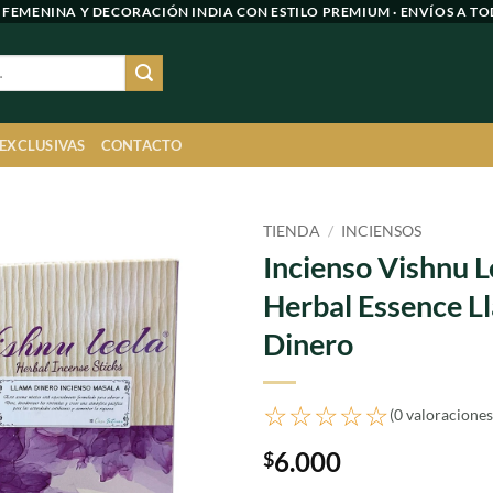
 FEMENINA Y DECORACIÓN INDIA CON ESTILO PREMIUM · ENVÍOS A TO
 EXCLUSIVAS
CONTACTO
TIENDA
/
INCIENSOS
Incienso Vishnu L
Agregar
Herbal Essence L
a
favoritos
Dinero
☆☆☆☆☆
(0 valoraciones
6.000
$