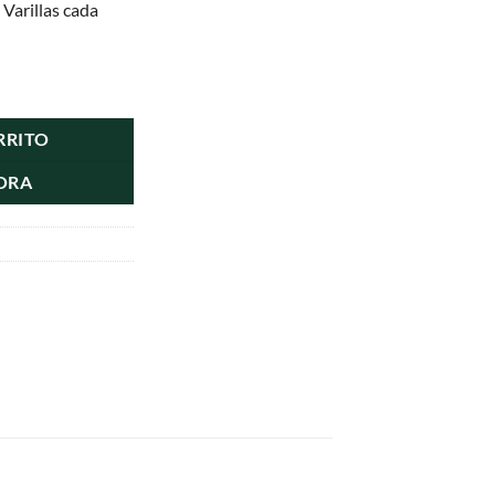
 Varillas cada
ence Llama Dinero cantidad
RRITO
ORA