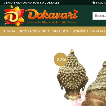
Ir
VENTAS AL POR MAYOR Y AL DETALLE
🪷 MODA
al
Buscar
contenido
por:
TIENDA
DECORACIÓN INDIA
VESTIDOS
INCIENSOS
OFERTAS
-27%