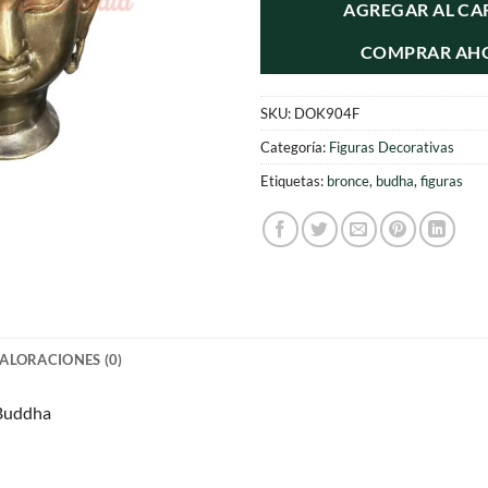
era:
es
AGREGAR AL CA
$99.000.
$7
COMPRAR AH
SKU:
DOK904F
Categoría:
Figuras Decorativas
Etiquetas:
bronce
,
budha
,
figuras
ALORACIONES (0)
 Buddha