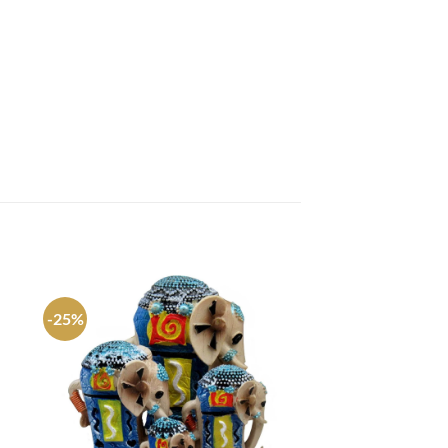
-25%
-63%
gar
Agregar
a
tos
favoritos