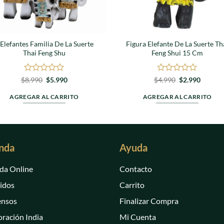
 Elefantes Familia De La Suerte
Figura Elefante De La Suerte Th
Thai Feng Shu
Feng Shui 15 Cm
Valorado
El
El
Valorado
El
El
$
8.990
$
5.990
$
4.990
$
2.990
precio
precio
precio
precio
en
en
original
actual
original
actual
0
0
AGREGAR AL CARRITO
AGREGAR AL CARRITO
era:
es:
era:
es:
de
de
$8.990.
$5.990.
$4.990.
$2.990.
5
5
nda
Ayuda
da Online
Contacto
idos
Carrito
ensos
Finalizar Compra
ración India
Mi Cuenta