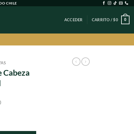
DO CHILE
0
ACCEDER
CARRITO /
$
0
VAS
e Cabeza
l
)
ecio
tual