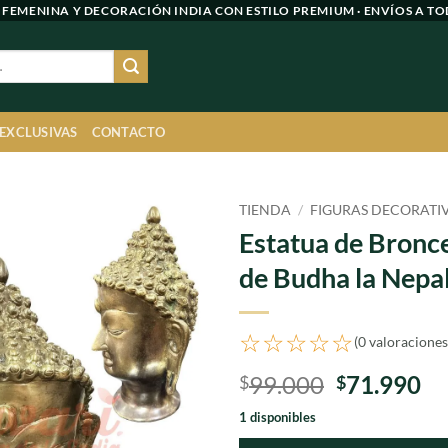
 FEMENINA Y DECORACIÓN INDIA CON ESTILO PREMIUM · ENVÍOS A TO
 EXCLUSIVAS
CONTACTO
TIENDA
/
FIGURAS DECORATI
Estatua de Bronc
Agregar
de Budha la Nepa
a
favoritos
☆☆☆☆☆
(0 valoraciones
El
El
99.000
71.990
$
$
precio
pr
1 disponibles
original
ac