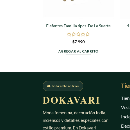
4
Elefantes Familia 4pcs. De La Suerte
Valorado
$
7.990
en
0
AGREGAR AL CARRITO
de
5
Tie
🪷 Sobre Nosotros
DOKAVARI
Tien
Vest
Moda femenina, decoración India,
Inci
inciensos y detalles especiales con
Deco
estilo premium. En Dokavari