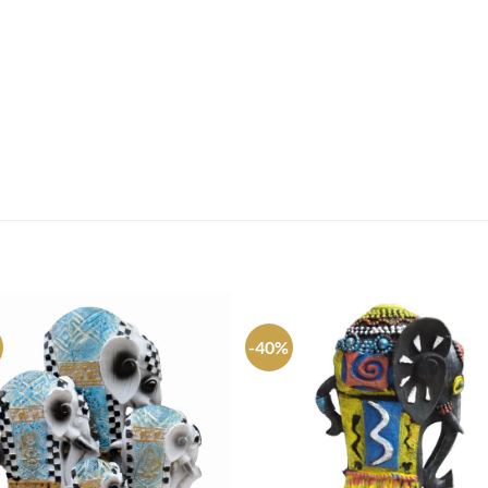
S
-40%
Agregar
Agre
a
a
favoritos
favori