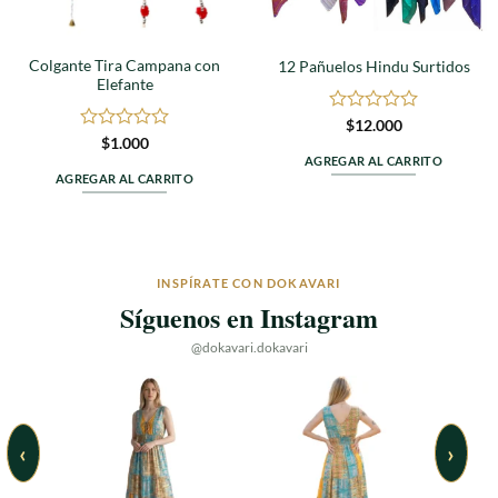
Colgante Tira Campana con
12 Pañuelos Hindu Surtidos
Elefante
Valorado
$
12.000
en
Valorado
$
1.000
0
en
AGREGAR AL CARRITO
de
0
AGREGAR AL CARRITO
5
de
5
INSPÍRATE CON DOKAVARI
Síguenos en Instagram
@dokavari.dokavari
‹
›