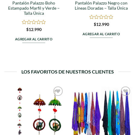
Pantalón Palazzo Boho
Pantalón Palazzo Negro con
Estampado Marfil y Verde –
Líneas Doradas – Talla Única
Talla Única
Valorado
$
12.990
en
Valorado
$
12.990
0
en
AGREGAR AL CARRITO
de
0
AGREGAR AL CARRITO
5
de
5
LOS FAVORITOS DE NUESTROS CLIENTES
Agregar
Agregar
a
a
favoritos
favoritos