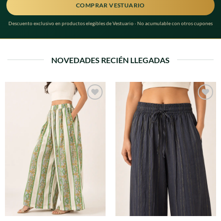
COMPRAR VESTUARIO
Descuento exclusivo en productos elegibles de Vestuario · No acumulable con otros cupones
NOVEDADES RECIÉN LLEGADAS
Agregar
Agregar
a
a
favoritos
favoritos