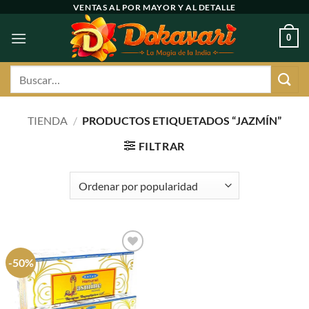
Ir
VENTAS AL POR MAYOR Y AL DETALLE
al
0
contenido
Buscar
por:
TIENDA
/
PRODUCTOS ETIQUETADOS “JAZMÍN”
FILTRAR
-50%
Agregar
a
favoritos