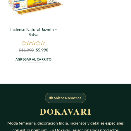
Incienso Natural Jazmín –
Satya
Valorado
El
El
$
11.990
$
5.990
precio
precio
en
original
actual
0
AGREGAR AL CARRITO
era:
es:
de
$11.990.
$5.990.
5
🪷 Sobre Nosotros
DOKAVARI
Moda femenina, decoración India, inciensos y detalles especiales
con estilo premium. En Dokavari seleccionamos productos