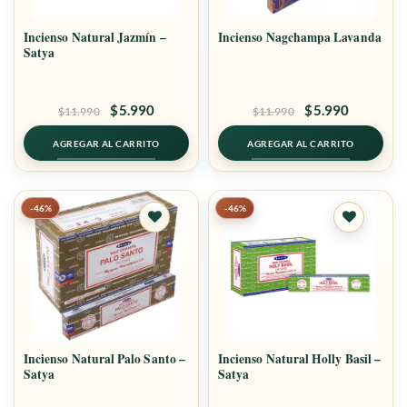
Incienso Natural Jazmín –
Incienso Nagchampa Lavanda
Satya
El
El
El
El
$
5.990
$
5.990
$
11.990
$
11.990
precio
precio
precio
precio
original
actual
original
actual
AGREGAR AL CARRITO
AGREGAR AL CARRITO
era:
es:
era:
es:
$11.990.
$5.990.
$11.990.
$5.990.
-46%
-46%
Agregar
Agregar
a
a
favoritos
favoritos
Incienso Natural Palo Santo –
Incienso Natural Holly Basil –
Satya
Satya