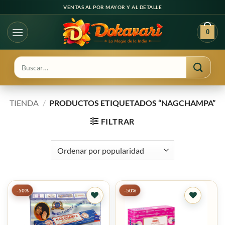
Ir
VENTAS AL POR MAYOR Y AL DETALLE
al
contenido
0
Buscar
por:
TIENDA
/
PRODUCTOS ETIQUETADOS “NAGCHAMPA”
FILTRAR
-50%
-50%
Agregar
Agregar
a
a
favoritos
favoritos