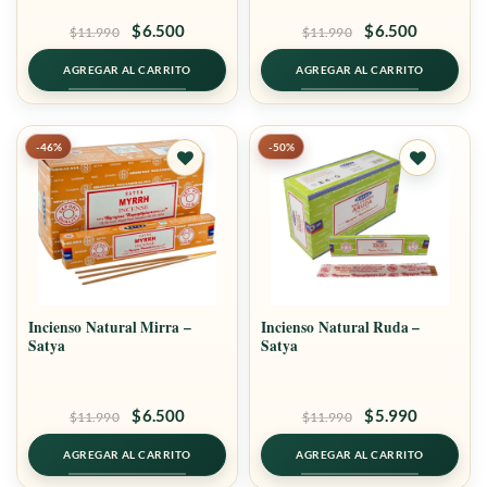
El
El
El
El
$
6.500
$
6.500
$
11.990
$
11.990
precio
precio
precio
precio
original
actual
original
actual
AGREGAR AL CARRITO
AGREGAR AL CARRITO
era:
es:
era:
es:
$11.990.
$6.500.
$11.990.
$6.500.
-46%
-50%
Agregar
Agregar
a
a
favoritos
favoritos
Incienso Natural Mirra –
Incienso Natural Ruda –
Satya
Satya
El
El
El
El
$
6.500
$
5.990
$
11.990
$
11.990
precio
precio
precio
precio
original
actual
original
actual
AGREGAR AL CARRITO
AGREGAR AL CARRITO
era:
es:
era:
es: