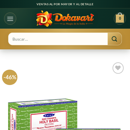
Ir
VENTAS AL POR MAYOR Y AL DETALLE
al
contenido
0
Buscar
por:
-46%
Agregar
a
favoritos