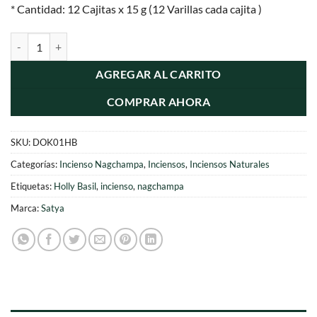
* Cantidad: 12 Cajitas x 15 g (12 Varillas cada cajita )
original
actual
era:
es:
Incienso Natural Holly Basil - Satya cantidad
$11.990.
$6.500.
AGREGAR AL CARRITO
COMPRAR AHORA
SKU:
DOK01HB
Categorías:
Incienso Nagchampa
,
Inciensos
,
Inciensos Naturales
Etiquetas:
Holly Basil
,
incienso
,
nagchampa
Marca:
Satya