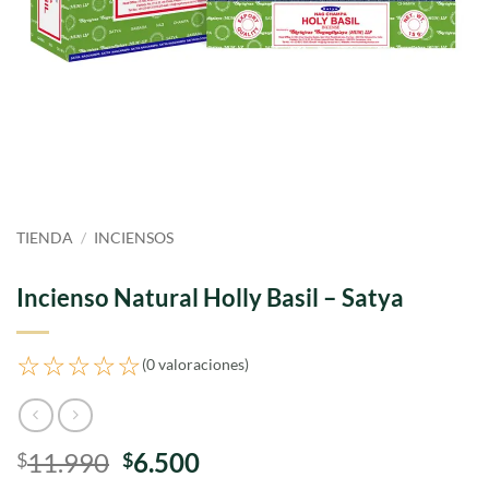
TIENDA
/
INCIENSOS
Incienso Natural Holly Basil – Satya
☆☆☆☆☆
(0 valoraciones)
El
El
11.990
6.500
$
$
precio
precio