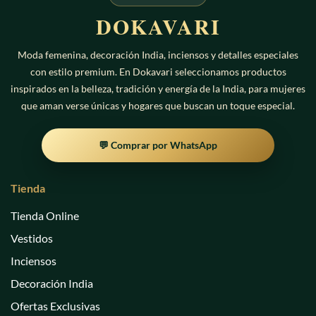
Las
Las
DOKAVARI
opciones
opciones
se
se
Moda femenina, decoración India, inciensos y detalles especiales
pueden
pueden
con estilo premium. En Dokavari seleccionamos productos
elegir
elegir
en
en
inspirados en la belleza, tradición y energía de la India, para mujeres
la
la
que aman verse únicas y hogares que buscan un toque especial.
página
página
de
de
💬 Comprar por WhatsApp
producto
producto
Tienda
Tienda Online
Vestidos
Inciensos
Decoración India
Ofertas Exclusivas