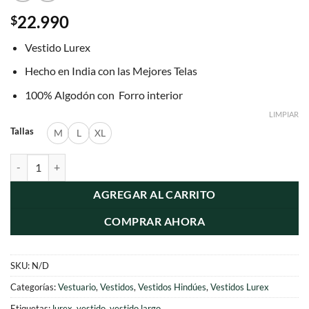
22.990
$
Vestido Lurex
Hecho en India con las Mejores Telas
100% Algodón con Forro interior
LIMPIAR
Tallas
M
L
XL
Vestido Lurex con cuello cantidad
AGREGAR AL CARRITO
COMPRAR AHORA
SKU:
N/D
Categorías:
Vestuario
,
Vestidos
,
Vestidos Hindúes
,
Vestidos Lurex
Etiquetas:
lurex
,
vestido
,
vestido largo