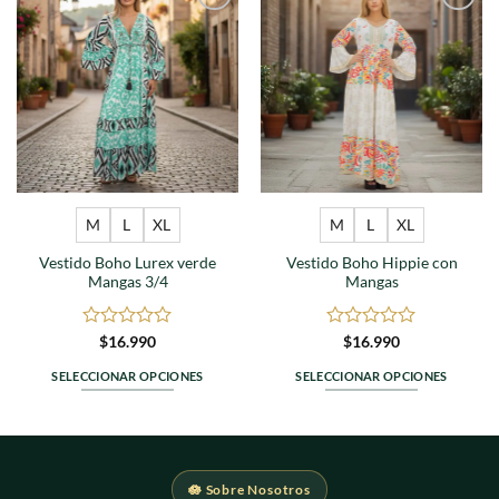
Agregar
Agregar
a
a
favoritos
favoritos
M
L
XL
M
L
XL
Vestido Boho Lurex verde
Vestido Boho Hippie con
Mangas 3/4
Mangas
Valorado
Valorado
$
16.990
$
16.990
en
en
0
0
SELECCIONAR OPCIONES
SELECCIONAR OPCIONES
de
de
Este
Este
5
5
producto
producto
tiene
tiene
múltiples
múltiples
🪷 Sobre Nosotros
variantes.
variantes.