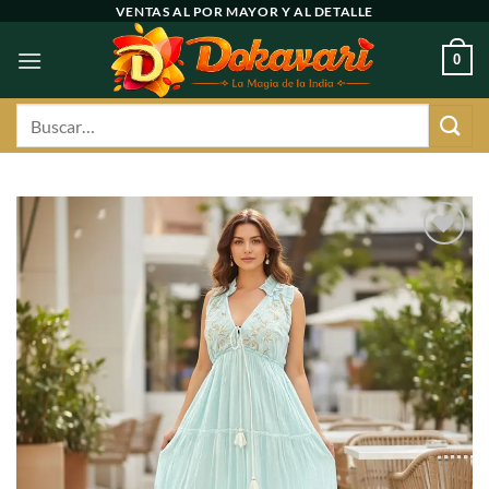
Ir
VENTAS AL POR MAYOR Y AL DETALLE
al
0
contenido
Buscar
por:
Agregar
a
favoritos