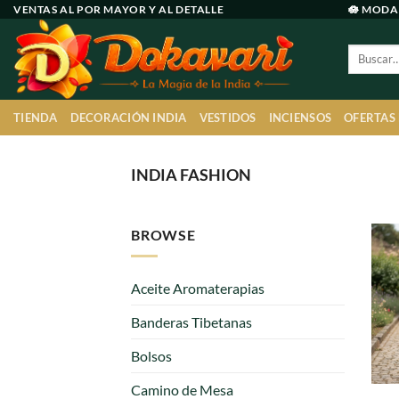
Ir
VENTAS AL POR MAYOR Y AL DETALLE
🪷 MODA
al
Buscar
contenido
por:
TIENDA
DECORACIÓN INDIA
VESTIDOS
INCIENSOS
OFERTAS
INDIA FASHION
BROWSE
Aceite Aromaterapias
Banderas Tibetanas
Bolsos
Camino de Mesa