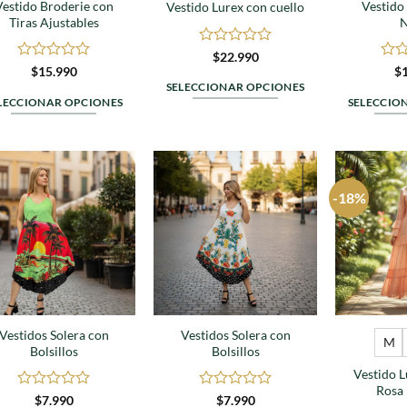
Vestido Broderie con
Vestido
página
Vestido Lurex con cuello
de
Tiras Ajustables
N
de
producto
producto
Valorado
$
22.990
en
Valorado
Valo
$
15.990
$
0
en
en
SELECCIONAR OPCIONES
de
0
0
LECCIONAR OPCIONES
SELECCIO
Este
5
de
de
Este
5
5
producto
producto
tiene
tiene
múltiples
múltiples
variantes.
-18%
Agregar
Agregar
variantes.
Las
a
a
favoritos
favoritos
Las
opciones
opciones
se
se
pueden
pueden
elegir
elegir
en
en
Vestidos Solera con
Vestidos Solera con
la
M
Bolsillos
Bolsillos
la
página
Vestido 
página
de
Rosa
de
Valorado
Valorado
$
7.990
$
7.990
producto