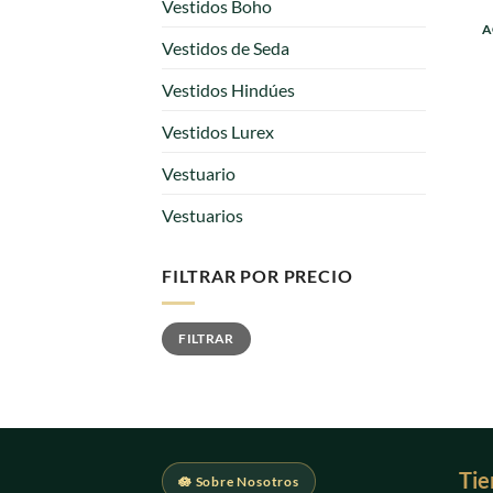
Vestidos Boho
A
Vestidos de Seda
Vestidos Hindúes
Vestidos Lurex
Vestuario
Vestuarios
FILTRAR POR PRECIO
Precio
Precio
FILTRAR
mínimo
máximo
Tie
🪷 Sobre Nosotros