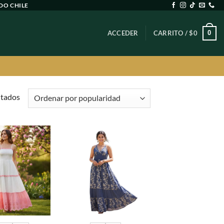
DO CHILE
0
ACCEDER
CARRITO /
$
0
Ordenado
ltados
por
popularidad
Agregar
Agregar
a
a
favoritos
favoritos