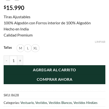
15.990
$
Tiras Ajustables
100% Algodón con Forros interior de 100% Algodón
Hecho en India
Calidad Premium
LIMPIAR
Tallas
M
L
XL
Vestido Broderie con Tiras Ajustables cantidad
AGREGAR AL CARRITO
COMPRAR AHORA
SKU:
8628
Categorías:
Vestuario
,
Vestidos
,
Vestidos Blancos
,
Vestidos Hindúes