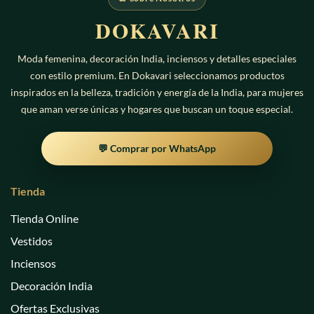
Las
Las
DOKAVARI
opciones
opciones
se
se
pueden
pueden
Moda femenina, decoración India, inciensos y detalles especiales
elegir
elegir
con estilo premium. En Dokavari seleccionamos productos
en
en
inspirados en la belleza, tradición y energía de la India, para mujeres
la
la
que aman verse únicas y hogares que buscan un toque especial.
página
página
de
de
producto
producto
💬 Comprar por WhatsApp
Tienda
Tienda Online
Vestidos
Inciensos
Decoración India
Ofertas Exclusivas