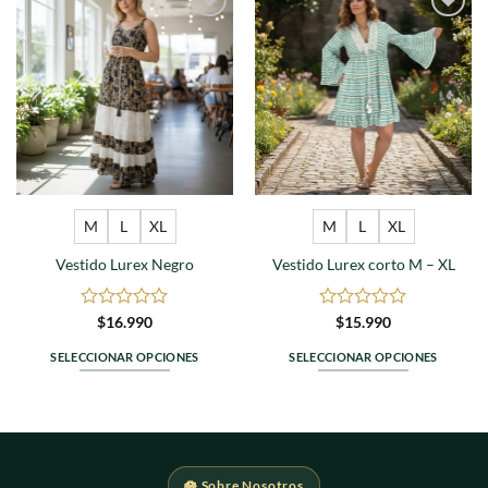
Agregar
Agregar
a
a
favoritos
favoritos
M
L
XL
M
L
XL
Vestido Lurex Negro
Vestido Lurex corto M – XL
Valorado
Valorado
$
16.990
$
15.990
en
en
0
0
SELECCIONAR OPCIONES
SELECCIONAR OPCIONES
de
de
Este
Este
5
5
producto
producto
tiene
tiene
múltiples
múltiples
variantes.
variantes.
🪷 Sobre Nosotros