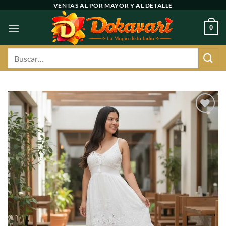
Ir
VENTAS AL POR MAYOR Y AL DETALLE
al
0
contenido
Buscar
por:
Agregar
a
favoritos