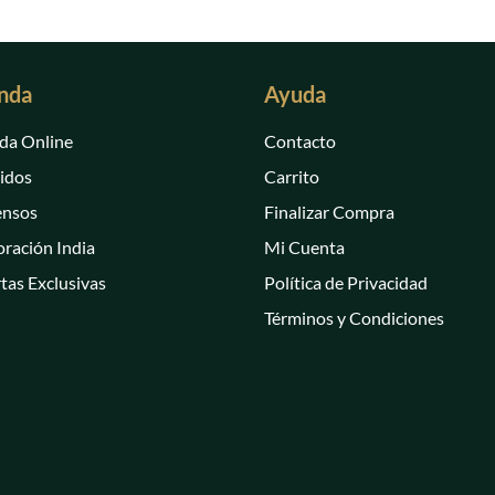
página
de
producto
nda
Ayuda
da Online
Contacto
idos
Carrito
ensos
Finalizar Compra
ración India
Mi Cuenta
tas Exclusivas
Política de Privacidad
Términos y Condiciones