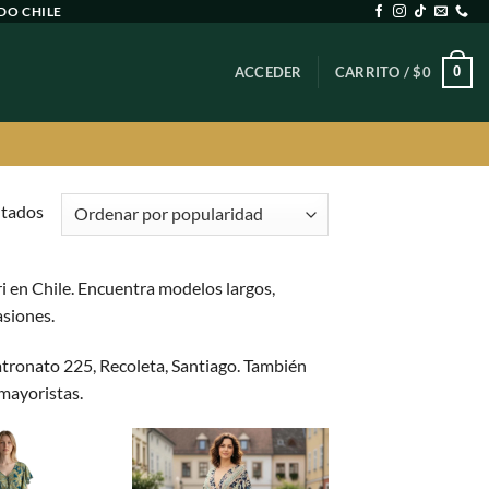
DO CHILE
0
ACCEDER
CARRITO /
$
0
Ordenado
ltados
por
popularidad
 en Chile. Encuentra modelos largos,
asiones.
atronato 225, Recoleta, Santiago. También
mayoristas.
Agregar
Agregar