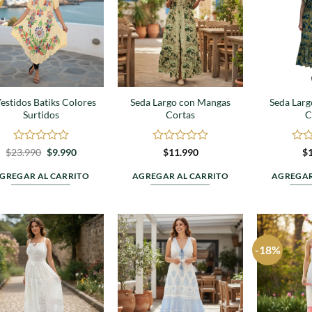
a
a
favoritos
favoritos
estidos Batiks Colores
Seda Largo con Mangas
Seda Lar
Surtidos
Cortas
C
Valorado
El
El
Valorado
Valo
$
23.990
$
9.990
$
11.990
$
precio
precio
en
en
en
original
actual
0
0
0
GREGAR AL CARRITO
AGREGAR AL CARRITO
AGREGAR
era:
es:
de
de
de
$23.990.
$9.990.
5
5
5
-18%
Agregar
Agregar
a
a
favoritos
favoritos