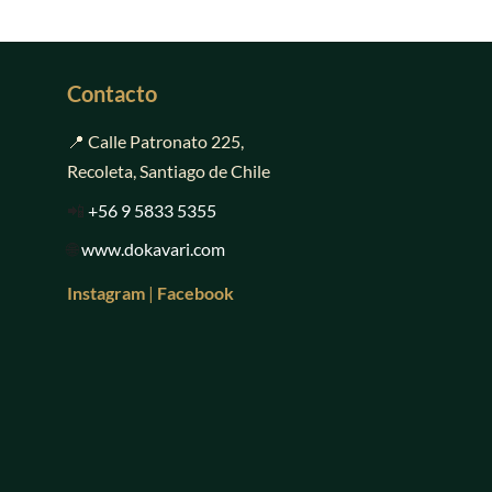
página
de
producto
Contacto
📍 Calle Patronato 225,
Recoleta, Santiago de Chile
📲
+56 9 5833 5355
🌐
www.dokavari.com
Instagram
|
Facebook