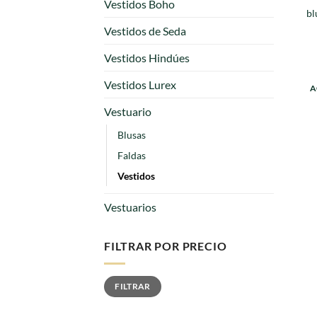
Vestidos Boho
bl
Vestidos de Seda
Vestidos Hindúes
Vestidos Lurex
A
Vestuario
Blusas
Faldas
Vestidos
Vestuarios
FILTRAR POR PRECIO
Precio
Precio
FILTRAR
mínimo
máximo