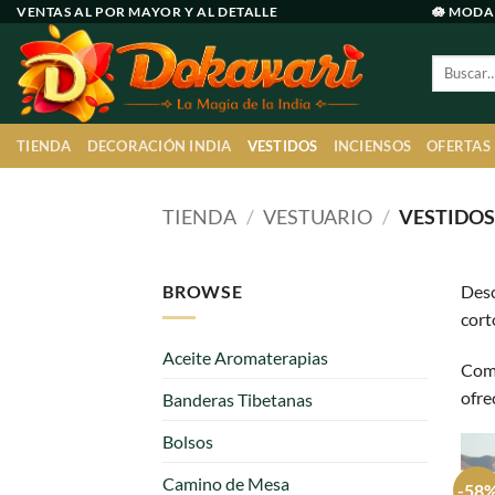
Ir
VENTAS AL POR MAYOR Y AL DETALLE
🪷 MODA
al
Buscar
contenido
por:
TIENDA
DECORACIÓN INDIA
VESTIDOS
INCIENSOS
OFERTAS
TIENDA
/
VESTUARIO
/
VESTIDO
BROWSE
Desc
cort
Aceite Aromaterapias
Comp
ofre
Banderas Tibetanas
Bolsos
Camino de Mesa
-58