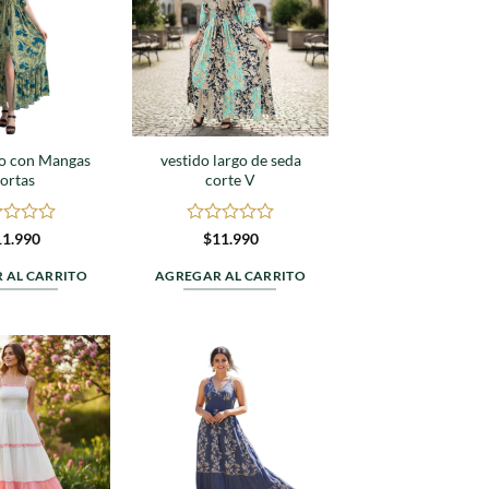
a
a
favoritos
favoritos
go con Mangas
vestido largo de seda
ortas
corte V
rado
Valorado
11.990
$
11.990
en
0
 AL CARRITO
AGREGAR AL CARRITO
de
5
Agregar
Agregar
a
a
favoritos
favoritos