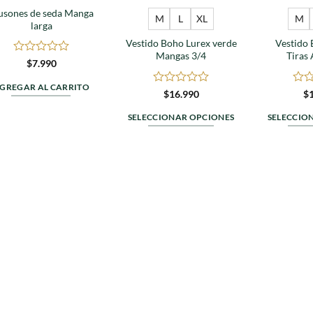
en
en
usones de seda Manga
la
M
L
XL
M
larga
la
página
Vestido Boho Lurex verde
Vestido 
página
de
Mangas 3/4
Tiras 
de
Valorado
$
7.990
producto
en
producto
0
GREGAR AL CARRITO
Valorado
Valo
$
16.990
$
de
en
en
5
0
0
SELECCIONAR OPCIONES
SELECCIO
de
de
Este
5
5
producto
tiene
múltiples
variantes.
Las
opciones
se
pueden
elegir
en
la