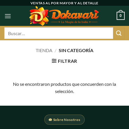
Ir
VENTAS AL POR MAYOR Y AL DETALLE
al
0
contenido
Buscar
por:
TIENDA
/
SIN CATEGORÍA
FILTRAR
No se encontraron productos que concuerden con la
selección.
🪷 Sobre Nosotros