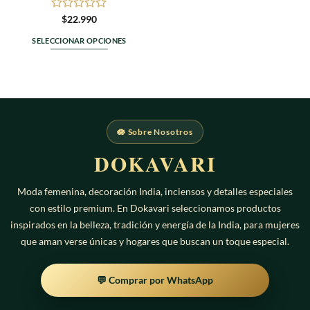
Valorado
$
22.990
en
0
SELECCIONAR OPCIONES
de
Este
5
producto
tiene
múltiples
variantes.
Las
🪷 Sobre Nosotros
opciones
DOKAVARI
se
pueden
elegir
Moda femenina, decoración India, inciensos y detalles especiales
en
con estilo premium. En Dokavari seleccionamos productos
la
inspirados en la belleza, tradición y energía de la India, para mujeres
página
que aman verse únicas y hogares que buscan un toque especial.
de
producto
💬 Comprar por WhatsApp