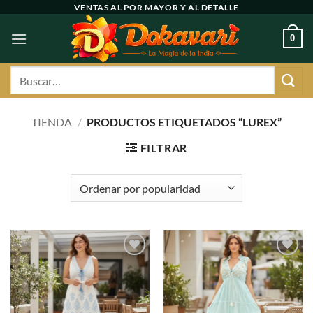
Ir
VENTAS AL POR MAYOR Y AL DETALLE
al
0
contenido
Buscar
por:
TIENDA
/
PRODUCTOS ETIQUETADOS “LUREX”
FILTRAR
Agregar
Agregar
a
a
favoritos
favoritos