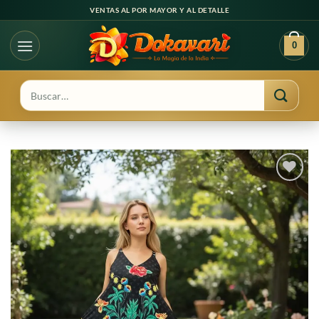
Ir
VENTAS AL POR MAYOR Y AL DETALLE
al
contenido
0
Buscar
por:
Agregar
a
favoritos