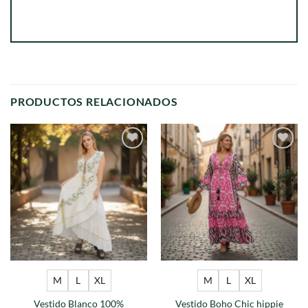
PRODUCTOS RELACIONADOS
Agregar
Agregar
a
a
favoritos
favoritos
M
L
XL
M
L
XL
Vestido Blanco 100%
Vestido Boho Chic hippie