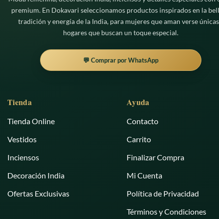
premium. En Dokavari seleccionamos productos inspirados en la bell
tradición y energía de la India, para mujeres que aman verse únicas
hogares que buscan un toque especial.
💬 Comprar por WhatsApp
Tienda
Ayuda
Tienda Online
Contacto
Vestidos
Carrito
Inciensos
Finalizar Compra
Decoración India
Mi Cuenta
Ofertas Exclusivas
Política de Privacidad
Términos y Condiciones