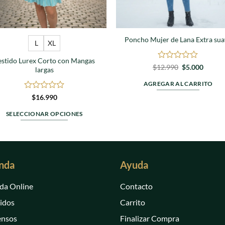
Poncho Mujer de Lana Extra sua
L
XL
estido Lurex Corto con Mangas
Valorado
El
El
$
12.990
$
5.000
largas
precio
precio
en
original
actual
0
AGREGAR AL CARRITO
era:
es:
de
$12.990.
$5.000
Valorado
$
16.990
5
en
0
SELECCIONAR OPCIONES
de
Este
5
producto
tiene
múltiples
nda
Ayuda
variantes.
Las
da Online
Contacto
opciones
idos
Carrito
se
ensos
Finalizar Compra
pueden