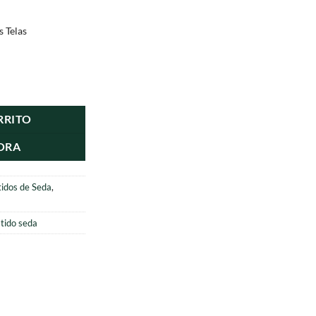
s Telas
bierta cantidad
RRITO
ORA
tidos de Seda
,
tido seda