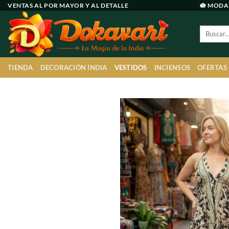
Ir
VENTAS AL POR MAYOR Y AL DETALLE
🪷 MODA
al
Buscar
contenido
por:
TIENDA
DECORACIÓN INDIA
VESTIDOS
INCIENSOS
OFERTAS