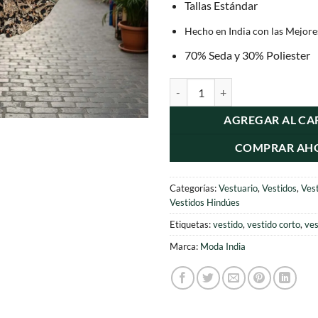
Tallas Estándar
Hecho en India con las Mejore
70% Seda y 30% Poliester
Vestido Seda Corto Espalda Descu
AGREGAR AL CA
COMPRAR AH
Categorías:
Vestuario
,
Vestidos
,
Ves
Vestidos Hindúes
Etiquetas:
vestido
,
vestido corto
,
ves
Marca:
Moda India