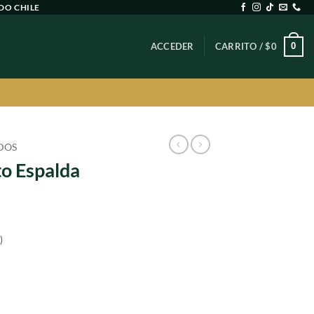
DO CHILE
0
ACCEDER
CARRITO /
$
0
DOS
to Espalda
)