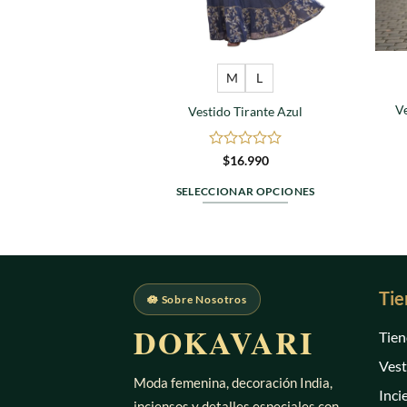
M
L
V
Vestido Tirante Azul
Valorado
$
16.990
en
0
SELECCIONAR OPCIONES
de
Este
5
producto
tiene
múltiples
Tie
variantes.
🪷 Sobre Nosotros
Las
DOKAVARI
Tien
opciones
se
Vest
pueden
Moda femenina, decoración India,
Inci
elegir
inciensos y detalles especiales con