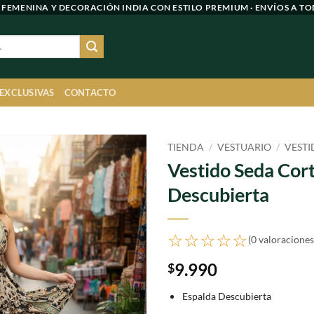
 FEMENINA Y DECORACIÓN INDIA CON ESTILO PREMIUM · ENVÍOS A TO
 EXCLUSIVAS
CONTACTO
TIENDA
/
VESTUARIO
/
VESTI
Vestido Seda Cor
Agregar
Descubierta
a
favoritos
☆☆☆☆☆
(0 valoraciones
9.990
$
Espalda Descubierta