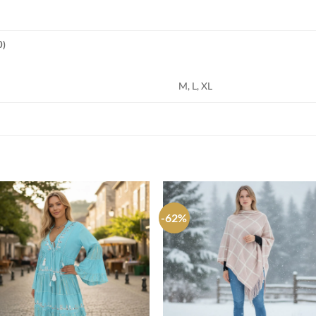
0)
M, L, XL
S
-62%
Agregar
Agre
a
a
favoritos
favori