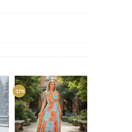
-17%
gar
Agregar
a
tos
favoritos