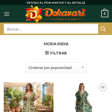
Ir
VENTAS AL POR MAYOR Y AL DETALLE
al
0
contenido
Buscar
por:
MODA INDIA
FILTRAR
Agregar
Agregar
a
a
favoritos
favoritos