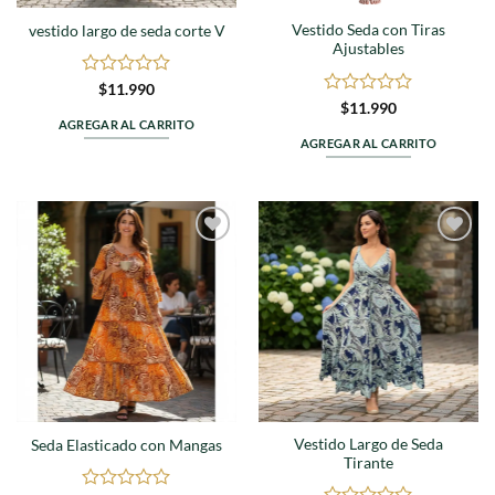
Vestido Seda con Tiras
vestido largo de seda corte V
Ajustables
Valorado
$
11.990
en
Valorado
$
11.990
0
en
AGREGAR AL CARRITO
de
0
AGREGAR AL CARRITO
5
de
5
Agregar
Agregar
a
a
favoritos
favoritos
Vestido Largo de Seda
Seda Elasticado con Mangas
Tirante