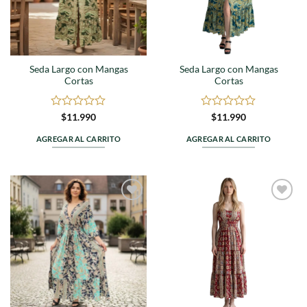
Seda Largo con Mangas
Seda Largo con Mangas
Cortas
Cortas
Valorado
Valorado
$
11.990
$
11.990
en
en
0
0
AGREGAR AL CARRITO
AGREGAR AL CARRITO
de
de
5
5
Agregar
Agregar
a
a
favoritos
favoritos