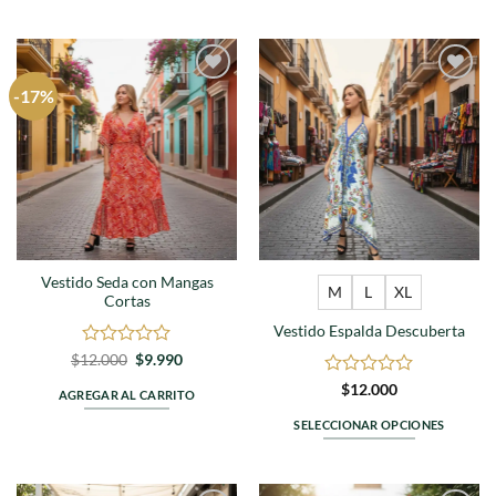
$12.000.
$9.990.
5
5
-17%
Agregar
Agregar
a
a
favoritos
favoritos
Vestido Seda con Mangas
M
L
XL
Cortas
Vestido Espalda Descuberta
Valorado
El
El
$
12.000
$
9.990
precio
precio
en
original
actual
Valorado
$
12.000
0
AGREGAR AL CARRITO
era:
es:
en
de
$12.000.
$9.990.
0
SELECCIONAR OPCIONES
5
de
Este
5
producto