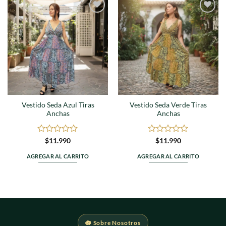
tiene
múltiples
Agregar
Agregar
variantes.
a
a
Las
favoritos
favoritos
opciones
se
pueden
elegir
en
la
Vestido Seda Azul Tiras
Vestido Seda Verde Tiras
página
Anchas
Anchas
de
producto
Valorado
Valorado
$
11.990
$
11.990
en
en
0
0
AGREGAR AL CARRITO
AGREGAR AL CARRITO
de
de
5
5
🪷 Sobre Nosotros