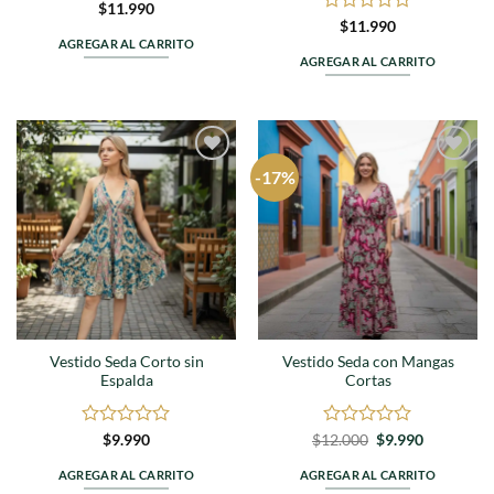
Valorado
$
11.990
en
Valorado
$
11.990
0
en
AGREGAR AL CARRITO
de
0
AGREGAR AL CARRITO
5
de
5
-17%
Agregar
Agregar
a
a
favoritos
favoritos
Vestido Seda Corto sin
Vestido Seda con Mangas
Espalda
Cortas
Valorado
Valorado
El
El
$
9.990
$
12.000
$
9.990
precio
precio
en
en
original
actual
0
0
AGREGAR AL CARRITO
AGREGAR AL CARRITO
era:
es:
de
de