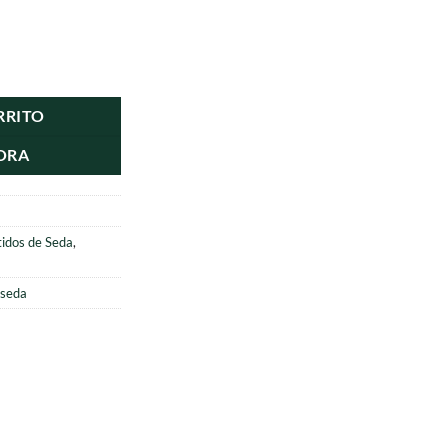
990.
cantidad
RRITO
ORA
tidos de Seda
,
 seda