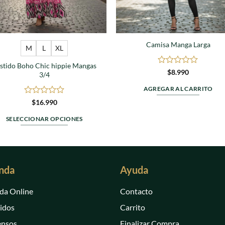
Camisa Manga Larga
M
L
XL
stido Boho Chic hippie Mangas
Valorado
$
8.990
3/4
en
0
AGREGAR AL CARRITO
de
Valorado
$
16.990
5
en
0
SELECCIONAR OPCIONES
de
Este
5
producto
tiene
múltiples
nda
Ayuda
variantes.
Las
da Online
Contacto
opciones
idos
Carrito
se
ensos
Finalizar Compra
pueden