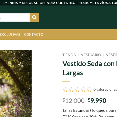
 FEMENINA Y DECORACIÓN INDIA CON ESTILO PREMIUM · ENVÍOS A TO
 EXCLUSIVAS
CONTACTO
TIENDA
/
VESTUARIO
/
VESTI
Vestido Seda con
Agregar
Largas
a
favoritos
☆☆☆☆☆
(0 valoraciones
El
El
12.000
9.990
$
$
precio
pre
Tallas Estándar ( lo queda para 
original
act
70 % Seda con 30 % Polester