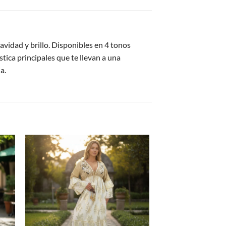
uavidad y brillo. Disponibles en 4 tonos
stica principales que te llevan a una
a.
gar
Agregar
a
tos
favoritos