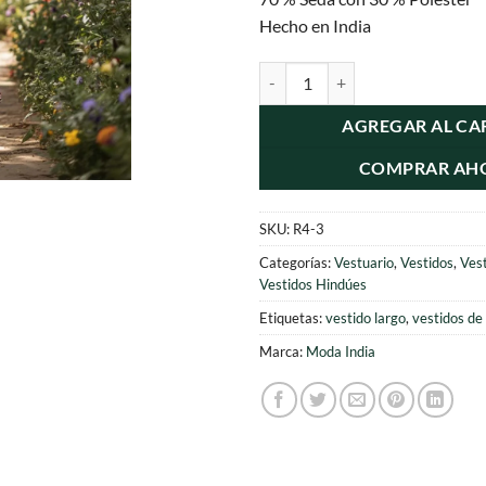
era:
es:
Hecho en India
$12.000.
$9.
Vestido Seda con Mangas Largas 
AGREGAR AL CA
COMPRAR AH
SKU:
R4-3
Categorías:
Vestuario
,
Vestidos
,
Ves
Vestidos Hindúes
Etiquetas:
vestido largo
,
vestidos de
Marca:
Moda India