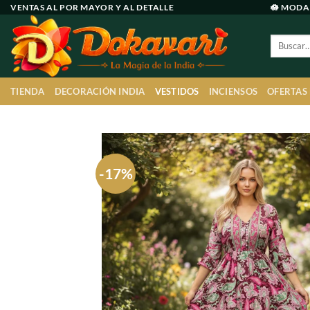
Ir
VENTAS AL POR MAYOR Y AL DETALLE
🪷 MODA
al
Buscar
contenido
por:
TIENDA
DECORACIÓN INDIA
VESTIDOS
INCIENSOS
OFERTAS
-17%