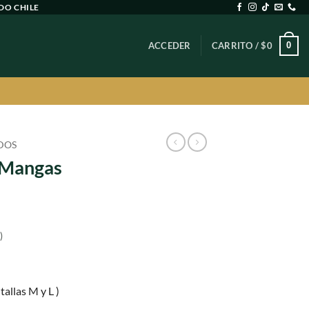
DO CHILE
0
ACCEDER
CARRITO /
$
0
DOS
 Mangas
)
cio
tallas M y L )
ual