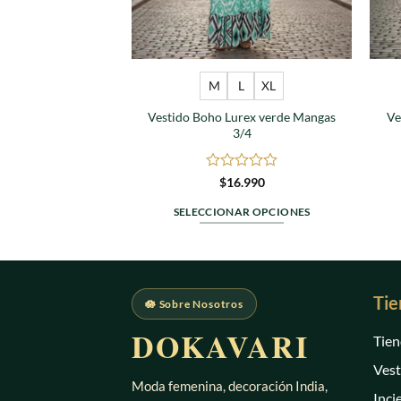
M
L
XL
Vestido Boho Lurex verde Mangas
Ve
3/4
Valorado
$
16.990
en
0
SELECCIONAR OPCIONES
de
Este
5
producto
tiene
múltiples
Tie
🪷 Sobre Nosotros
variantes.
DOKAVARI
Las
Tien
opciones
Vest
se
Moda femenina, decoración India,
Inci
pueden