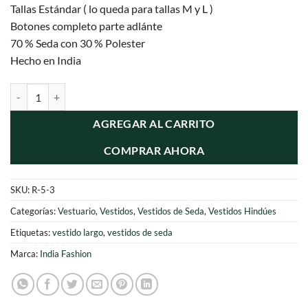
Tallas Estándar ( lo queda para tallas M y L )
original
actual
Botones completo parte adlánte
era:
es:
70 % Seda con 30 % Polester
$12.000.
$9.990.
Hecho en India
Vestido Seda con Botones cantidad
AGREGAR AL CARRITO
COMPRAR AHORA
SKU:
R-5-3
Categorías:
Vestuario
,
Vestidos
,
Vestidos de Seda
,
Vestidos Hindúes
Etiquetas:
vestido largo
,
vestidos de seda
Marca:
India Fashion