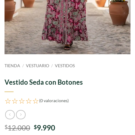
TIENDA
/
VESTUARIO
/
VESTIDOS
Vestido Seda con Botones
☆☆☆☆☆
(0 valoraciones)
El
El
12.000
9.990
$
$
precio
precio