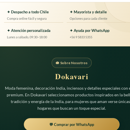
tiene
múltiples
✦ Despacho a todo Chile
✦ Mayorista y detalle
variantes.
Compra online fácil y segura
Opciones para cada cliente
Las
opciones
✦ Atención personalizada
✦ Ayuda por WhatsApp
se
Lunes a sábado, 09:30–18:00
+56 9 5833 5355
pueden
elegir
en
la
página
🪷 Sobre Nosotros
de
Dokavari
producto
Moda femenina, decoración India, inciensos y detalles especiales con e
premium. En Dokavari seleccionamos productos inspirados en la bell
tradición y energía de la India, para mujeres que aman verse únicas
hogares que buscan un toque especial.
💬 Comprar por WhatsApp