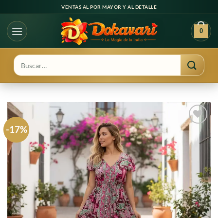
Ir
VENTAS AL POR MAYOR Y AL DETALLE
al
contenido
0
Buscar
por:
-17%
Agregar
a
favoritos