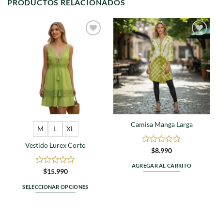
PRODUCTOS RELACIONADOS
Agregar
Agregar
a
a
favoritos
favoritos
Camisa Manga Larga
M
L
XL
Vestido Lurex Corto
Valorado
$
8.990
en
0
AGREGAR AL CARRITO
Valorado
$
15.990
de
en
5
0
SELECCIONAR OPCIONES
de
Este
5
producto