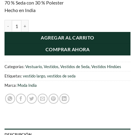
70 % Seda con 30 % Polester
era:
es:
Hecho en India
$12.000.
$9.990.
Vestido Seda Azul con Mangas Cortas cantidad
AGREGAR AL CARRITO
COMPRAR AHORA
Categorías:
Vestuario
,
Vestidos
,
Vestidos de Seda
,
Vestidos Hindúes
Etiquetas:
vestido largo
,
vestidos de seda
Marca:
Moda India
DESCRIPCIÓN