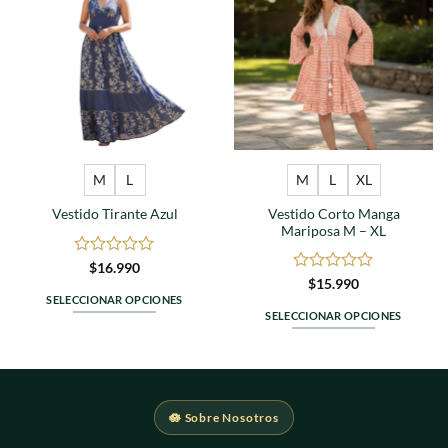
Agregar
Agregar
a
a
favoritos
favoritos
M
L
M
L
XL
Vestido Corto Manga
Vestido Tirante Azul
Mariposa M – XL
Valorado
$
16.990
en
Valorado
$
15.990
0
en
SELECCIONAR OPCIONES
de
0
SELECCIONAR OPCIONES
Este
5
de
Este
producto
5
producto
tiene
tiene
múltiples
múltiples
variantes.
🪷 Sobre Nosotros
variantes.
Las
Las