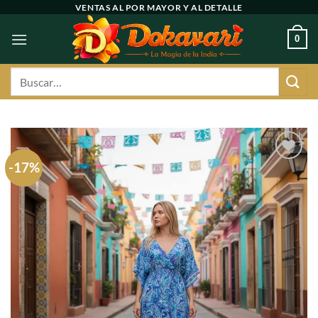
Ir
VENTAS AL POR MAYOR Y AL DETALLE
al
0
contenido
Buscar
por:
-17%
Agregar
a
favoritos