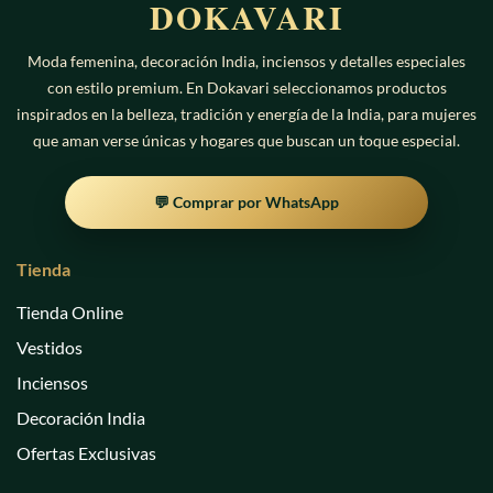
DOKAVARI
opciones
opciones
se
se
pueden
Moda femenina, decoración India, inciensos y detalles especiales
pueden
elegir
con estilo premium. En Dokavari seleccionamos productos
elegir
en
en
inspirados en la belleza, tradición y energía de la India, para mujeres
la
la
que aman verse únicas y hogares que buscan un toque especial.
página
página
de
de
producto
💬 Comprar por WhatsApp
producto
Tienda
Tienda Online
Vestidos
Inciensos
Decoración India
Ofertas Exclusivas