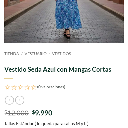
TIENDA
/
VESTUARIO
/
VESTIDOS
Vestido Seda Azul con Mangas Cortas
☆☆☆☆☆
(0 valoraciones)
El
El
12.000
9.990
$
$
precio
precio
Tallas Estándar ( lo queda para tallas M y L )
original
actual