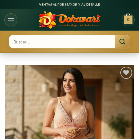
Ir
VENTAS AL POR MAYOR Y AL DETALLE
al
contenido
0
Buscar
por:
Agregar
a
favoritos