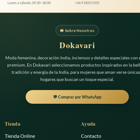
se
se
Lunes a sábado, 09:30–18:00
+56 9 5833 5355
pueden
pueden
elegir
elegir
en
en
la
la
🪷 Sobre Nosotros
página
página
de
de
Dokavari
producto
producto
Moda femenina, decoración India, inciensos y detalles especiales con e
premium. En Dokavari seleccionamos productos inspirados en la bell
tradición y energía de la India, para mujeres que aman verse únicas
hogares que buscan un toque especial.
💬 Comprar por WhatsApp
Tienda
Ayuda
Tienda Online
Contacto