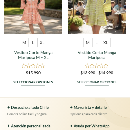
M
L
XL
M
L
XL
Vestido Corto Manga
Vestido Corto Manga
Mariposa M – XL
Mariposa
Valorado
Valorado
Rango
$
15.990
$
13.990
-
$
14.990
de
en
en
precios:
0
0
SELECCIONAR OPCIONES
SELECCIONAR OPCIONES
desde
de
de
$13.990
Este
Este
5
5
hasta
producto
producto
$14.990
tiene
tiene
múltiples
múltiples
✦ Despacho a todo Chile
✦ Mayorista y detalle
variantes.
variantes.
Compra online fácil y segura
Opciones para cada cliente
Las
Las
opciones
opciones
✦ Atención personalizada
✦ Ayuda por WhatsApp