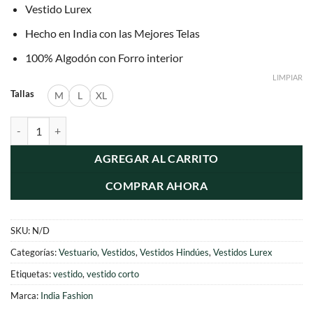
Vestido Lurex
Hecho en India con las Mejores Telas
100% Algodón con Forro interior
LIMPIAR
Tallas
M
L
XL
Vestido Lurex Corto Salmon cantidad
AGREGAR AL CARRITO
COMPRAR AHORA
SKU:
N/D
Categorías:
Vestuario
,
Vestidos
,
Vestidos Hindúes
,
Vestidos Lurex
Etiquetas:
vestido
,
vestido corto
Marca:
India Fashion