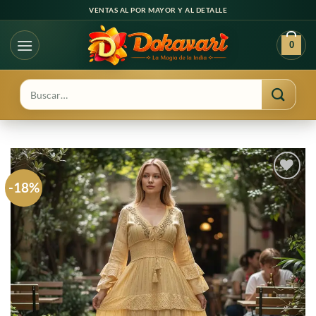
Ir
VENTAS AL POR MAYOR Y AL DETALLE
al
contenido
0
Buscar
por:
-18%
Agregar
a
favoritos