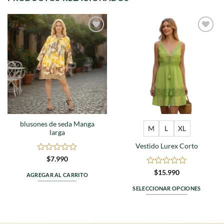
Agregar
Agregar
a
a
favoritos
favoritos
blusones de seda Manga
M
L
XL
larga
Vestido Lurex Corto
Valorado
$
7.990
en
Valorado
$
15.990
0
AGREGAR AL CARRITO
en
de
0
SELECCIONAR OPCIONES
5
de
Este
5
producto
tiene