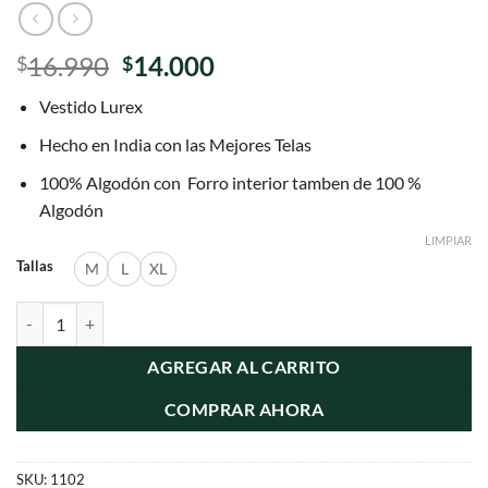
El
El
16.990
14.000
$
$
precio
precio
Vestido Lurex
original
actual
era:
es:
Hecho en India con las Mejores Telas
$16.990.
$14.000.
100% Algodón con Forro interior tamben de 100 %
Algodón
LIMPIAR
Tallas
M
L
XL
Vestido Lurex Algodon cantidad
AGREGAR AL CARRITO
COMPRAR AHORA
SKU:
1102