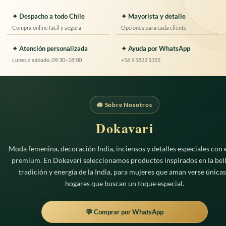
múltiples
✦ Despacho a todo Chile
✦ Mayorista y detalle
variantes.
Compra online fácil y segura
Opciones para cada cliente
Las
opciones
✦ Atención personalizada
✦ Ayuda por WhatsApp
se
Lunes a sábado, 09:30–18:00
+56 9 5833 5355
pueden
elegir
en
la
página
🪷 Sobre Nosotros
de
Dokavari
producto
Moda femenina, decoración India, inciensos y detalles especiales con e
premium. En Dokavari seleccionamos productos inspirados en la bell
tradición y energía de la India, para mujeres que aman verse únicas
hogares que buscan un toque especial.
💬 Comprar por WhatsApp