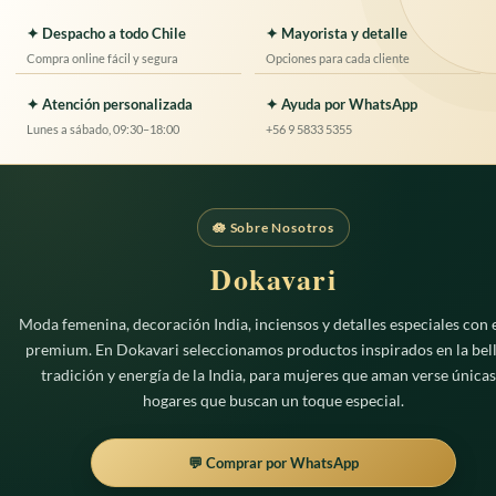
tiene
múltiples
múltiples
✦ Despacho a todo Chile
✦ Mayorista y detalle
variantes.
variantes.
Compra online fácil y segura
Opciones para cada cliente
Las
Las
opciones
opciones
✦ Atención personalizada
✦ Ayuda por WhatsApp
se
se
Lunes a sábado, 09:30–18:00
+56 9 5833 5355
pueden
pueden
elegir
elegir
en
en
la
la
página
🪷 Sobre Nosotros
página
de
de
Dokavari
producto
producto
Moda femenina, decoración India, inciensos y detalles especiales con e
premium. En Dokavari seleccionamos productos inspirados en la bell
tradición y energía de la India, para mujeres que aman verse únicas
hogares que buscan un toque especial.
💬 Comprar por WhatsApp