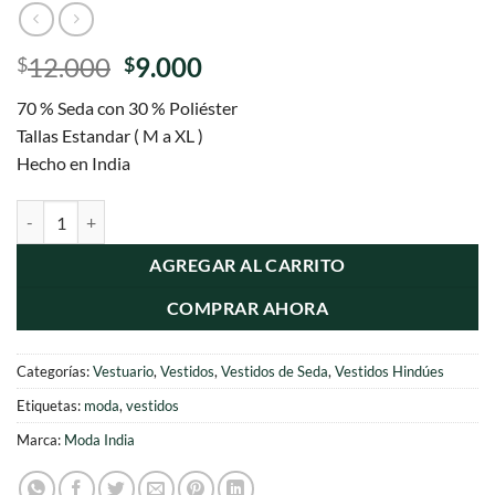
El
El
12.000
9.000
$
$
precio
precio
70 % Seda con 30 % Poliéster
original
actual
Tallas Estandar ( M a XL )
era:
es:
Hecho en India
$12.000.
$9.000.
vestido largo de seda cantidad
AGREGAR AL CARRITO
COMPRAR AHORA
Categorías:
Vestuario
,
Vestidos
,
Vestidos de Seda
,
Vestidos Hindúes
Etiquetas:
moda
,
vestidos
Marca:
Moda India