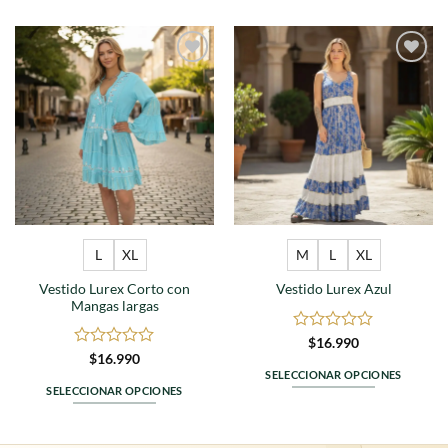
Agregar
Agregar
a
a
favoritos
favoritos
L
XL
M
L
XL
Vestido Lurex Corto con
Vestido Lurex Azul
Mangas largas
Valorado
$
16.990
en
Valorado
$
16.990
0
en
SELECCIONAR OPCIONES
de
0
SELECCIONAR OPCIONES
Este
5
de
Este
producto
5
producto
tiene