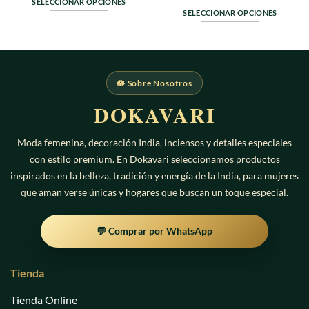
0
en
SELECCIONAR OPCIONES
de
0
SELECCIONAR OPCIONES
Este
5
de
Este
producto
5
producto
tiene
tiene
múltiples
múltiples
variantes.
🪷 Sobre Nosotros
variantes.
Las
Las
DOKAVARI
opciones
opciones
se
se
pueden
Moda femenina, decoración India, inciensos y detalles especiales
pueden
elegir
con estilo premium. En Dokavari seleccionamos productos
elegir
en
en
inspirados en la belleza, tradición y energía de la India, para mujeres
la
la
que aman verse únicas y hogares que buscan un toque especial.
página
página
de
de
producto
💬 Comprar por WhatsApp
producto
Tienda
Tienda Online