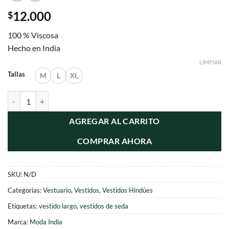
12.000
$
100 % Viscosa
Hecho en India
LIMPIAR
Tallas
M
L
XL
Vestido Espalda Descuberta cantidad
AGREGAR AL CARRITO
COMPRAR AHORA
SKU:
N/D
Categorías:
Vestuario
,
Vestidos
,
Vestidos Hindúes
Etiquetas:
vestido largo
,
vestidos de seda
Marca:
Moda India