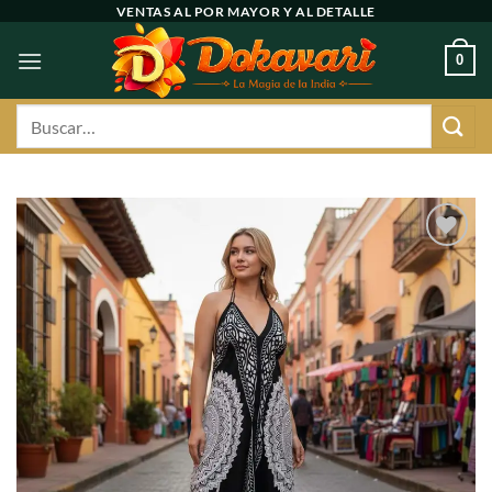
Ir
VENTAS AL POR MAYOR Y AL DETALLE
al
0
contenido
Buscar
por:
Agregar
a
favoritos