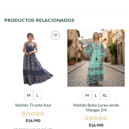
PRODUCTOS RELACIONADOS
Agregar
Agregar
a
a
favoritos
favoritos
M
L
M
L
XL
Vestido Boho Lurex verde
Vestido Tirante Azul
Mangas 3/4
Valorado
$
16.990
en
Valorado
$
16.990