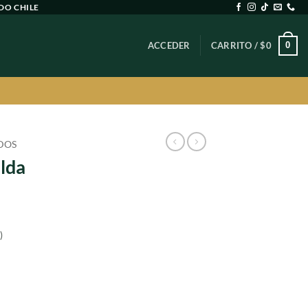
DO CHILE
0
ACCEDER
CARRITO /
$
0
DOS
alda
)