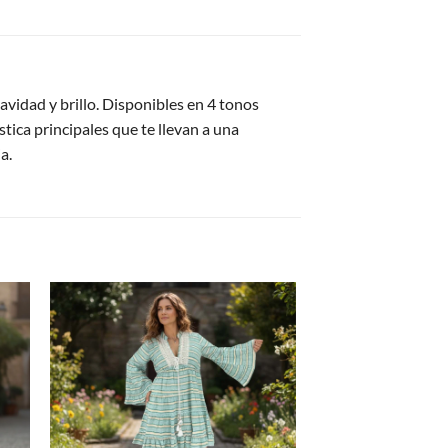
uavidad y brillo. Disponibles en 4 tonos
stica principales que te llevan a una
a.
gar
Agregar
a
tos
favoritos