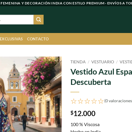
 FEMENINA Y DECORACIÓN INDIA CON ESTILO PREMIUM · ENVÍOS A TO
 EXCLUSIVAS
CONTACTO
TIENDA
/
VESTUARIO
/
VESTI
Vestido Azul Esp
Agregar
Descuberta
a
favoritos
☆☆☆☆☆
(0 valoraciones
12.000
$
100 % Viscosa
Hecho en India