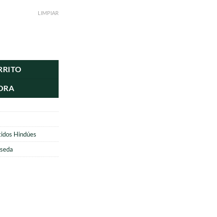
LIMPIAR
cantidad
RRITO
ORA
tidos Hindúes
 seda