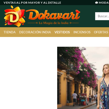
Ir
VENTAS AL POR MAYOR Y AL DETALLE
🪷 MODA
al
Buscar
contenido
por:
TIENDA
DECORACIÓN INDIA
VESTIDOS
INCIENSOS
OFERTAS