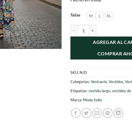
Tallas
M
L
XL
Vestido Azul Espalda Descuberta 
AGREGAR AL CA
COMPRAR AH
SKU:
N/D
Categorías:
Vestuario
,
Vestidos
,
Ves
Etiquetas:
vestido largo
,
vestidos de
Marca:
Moda India