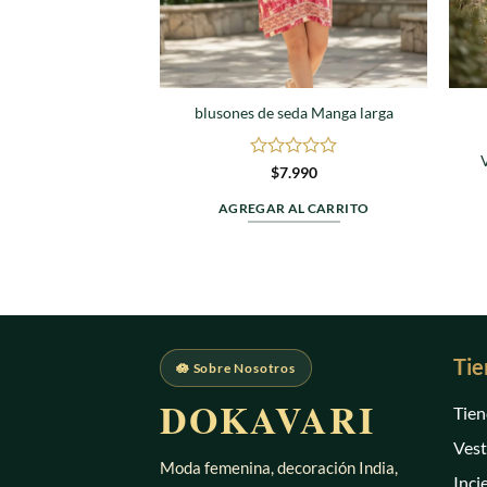
blusones de seda Manga larga
Valorado
$
7.990
en
0
AGREGAR AL CARRITO
de
5
Tie
🪷 Sobre Nosotros
DOKAVARI
Tien
Vest
Moda femenina, decoración India,
Inci