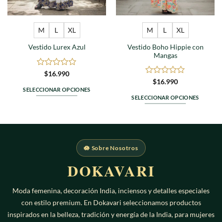
M
L
XL
M
L
XL
Vestido Boho Hippie con
Vestido Lurex Azul
Mangas
Valorado
$
16.990
en
Valorado
$
16.990
0
en
SELECCIONAR OPCIONES
de
0
SELECCIONAR OPCIONES
Este
5
de
Este
producto
5
producto
tiene
tiene
múltiples
múltiples
variantes.
🪷 Sobre Nosotros
variantes.
Las
Las
DOKAVARI
opciones
opciones
se
se
pueden
Moda femenina, decoración India, inciensos y detalles especiales
pueden
elegir
con estilo premium. En Dokavari seleccionamos productos
elegir
en
en
inspirados en la belleza, tradición y energía de la India, para mujeres
la