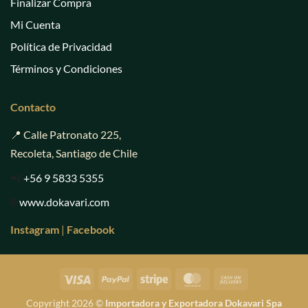
Finalizar Compra
Mi Cuenta
Política de Privacidad
Términos y Condiciones
Contacto
📍 Calle Patronato 225,
Recoleta, Santiago de Chile
📲
+56 9 5833 5355
🌐
www.dokavari.com
Instagram
|
Facebook
Visa
PayPal
Stripe
MasterCard
Cash
On
Copyright 2026 ©
Importadora y Exportadora Dokavari Spa