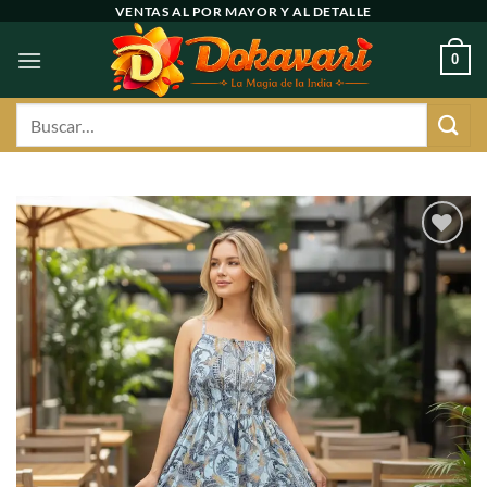
Ir
VENTAS AL POR MAYOR Y AL DETALLE
al
0
contenido
Buscar
por:
Agregar
a
favoritos