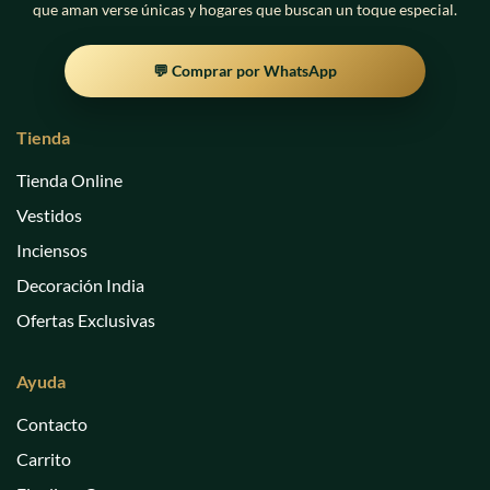
la
que aman verse únicas y hogares que buscan un toque especial.
página
página
de
de
producto
💬 Comprar por WhatsApp
producto
Tienda
Tienda Online
Vestidos
Inciensos
Decoración India
Ofertas Exclusivas
Ayuda
Contacto
Carrito