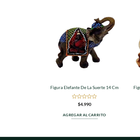
Agregar
a
favoritos
Figura Elefante De La Suerte 14 Cm
Fig
Valorado
$
4.990
en
0
AGREGAR AL CARRITO
de
5