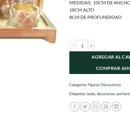
MEDIDAS: 10CM DE ANCH
18CM ALTO
8CM DE PROFUNDIDAD
Portavelas Doble Buda Dorado Qu
AGREGAR AL CA
COMPRAR AH
Categoría:
Figuras Decorativas
Etiquetas:
buda
,
decoracion
,
portave