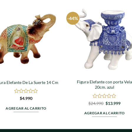
-44%
Agregar
Agre
a
a
favoritos
favori
Figura Elefante con porta Vel
ura Elefante De La Suerte 14 Cm
20cm. azul
Valorado
$
4.990
en
Valorado
El
El
$
24.990
$
13.999
precio
preci
0
en
AGREGAR AL CARRITO
original
actual
de
0
AGREGAR AL CARRITO
era:
es:
5
de
$24.990.
$13.9
5