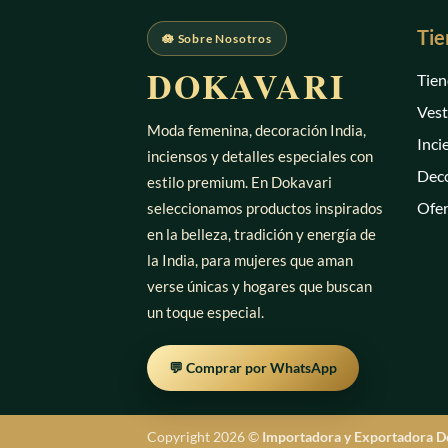
Tie
🪷 Sobre Nosotros
DOKAVARI
Tien
Vest
Moda femenina, decoración India,
Inci
inciensos y detalles especiales con
Deco
estilo premium. En Dokavari
Ofer
seleccionamos productos inspirados
en la belleza, tradición y energía de
la India, para mujeres que aman
verse únicas y hogares que buscan
un toque especial.
💬 Comprar por WhatsApp
Copyright 2026 ©
Importadora y Exportadora D