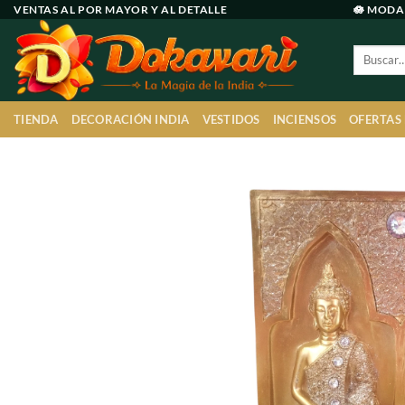
Ir
VENTAS AL POR MAYOR Y AL DETALLE
🪷 MODA
al
Buscar
contenido
por:
TIENDA
DECORACIÓN INDIA
VESTIDOS
INCIENSOS
OFERTAS