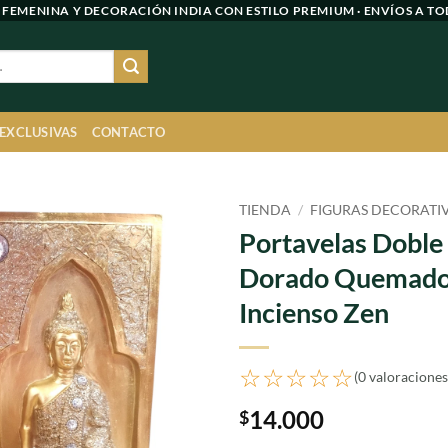
 FEMENINA Y DECORACIÓN INDIA CON ESTILO PREMIUM · ENVÍOS A TO
 EXCLUSIVAS
CONTACTO
TIENDA
/
FIGURAS DECORATI
Portavelas Doble
Agregar
Dorado Quemado
a
favoritos
Incienso Zen
☆☆☆☆☆
(0 valoraciones
14.000
$