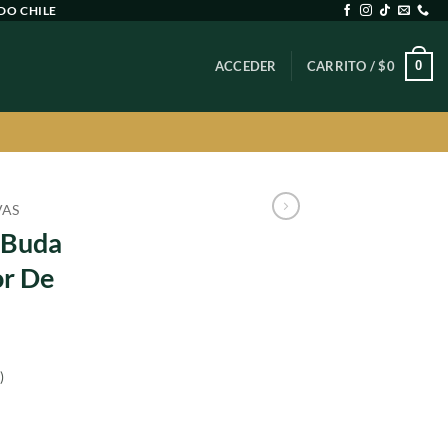
DO CHILE
0
ACCEDER
CARRITO /
$
0
VAS
 Buda
r De
)