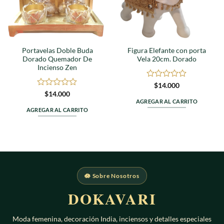
Portavelas Doble Buda
Figura Elefante con porta
Dorado Quemador De
Vela 20cm. Dorado
Incienso Zen
Valorado
$
14.000
en
Valorado
$
14.000
0
en
AGREGAR AL CARRITO
de
0
AGREGAR AL CARRITO
5
de
5
🪷 Sobre Nosotros
DOKAVARI
Moda femenina, decoración India, inciensos y detalles especiales