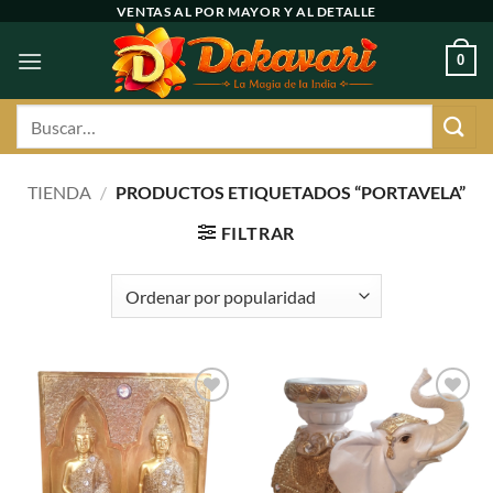
Ir
VENTAS AL POR MAYOR Y AL DETALLE
al
0
contenido
Buscar
por:
TIENDA
/
PRODUCTOS ETIQUETADOS “PORTAVELA”
FILTRAR
Agregar
Agregar
a
a
favoritos
favoritos