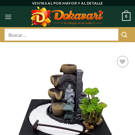
Ir
VENTAS AL POR MAYOR Y AL DETALLE
al
0
contenido
Buscar
por:
Agregar
a
favoritos