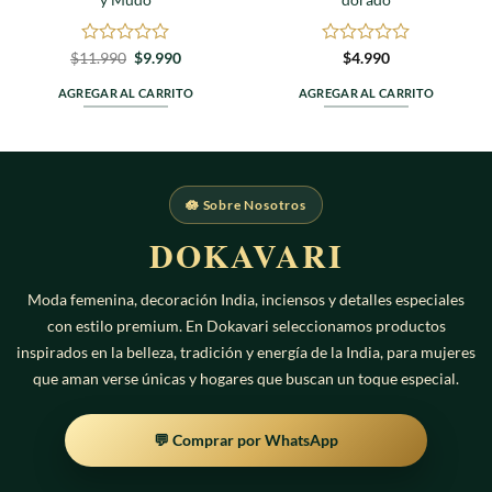
Valorado
El
El
Valorado
$
11.990
$
9.990
$
4.990
precio
precio
en
en
original
actual
0
0
AGREGAR AL CARRITO
AGREGAR AL CARRITO
era:
es:
de
de
$11.990.
$9.990.
5
5
🪷 Sobre Nosotros
DOKAVARI
Moda femenina, decoración India, inciensos y detalles especiales
con estilo premium. En Dokavari seleccionamos productos
inspirados en la belleza, tradición y energía de la India, para mujeres
que aman verse únicas y hogares que buscan un toque especial.
💬 Comprar por WhatsApp