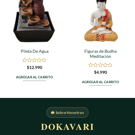
a
a
favoritos
favoritos
Figuras de Budha
Pileta De Agua
Meditación
Valorado
$
12.990
en
Valorado
$
4.990
0
en
AGREGAR AL CARRITO
de
0
AGREGAR AL CARRITO
5
de
5
🪷 Sobre Nosotros
DOKAVARI