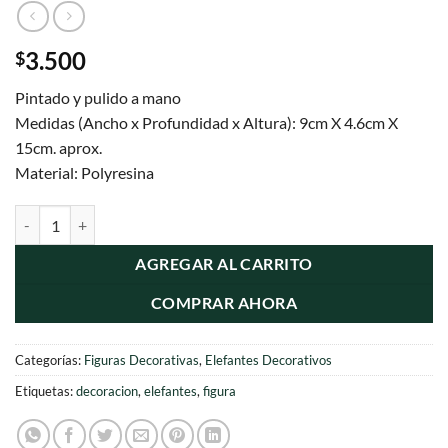
3.500
$
Pintado y pulido a mano
Medidas (Ancho x Profundidad x Altura): 9cm X 4.6cm X
15cm. aprox.
Material: Polyresina
Figura Elefante De La Suerte Thai Feng Shui 15 Cm cantidad
AGREGAR AL CARRITO
COMPRAR AHORA
Categorías:
Figuras Decorativas
,
Elefantes Decorativos
Etiquetas:
decoracion
,
elefantes
,
figura