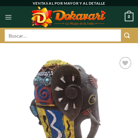
Ir
VENTAS AL POR MAYOR Y AL DETALLE
al
0
contenido
Buscar
por:
Agregar
a
favoritos