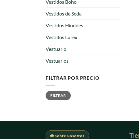
Vestidos Boho
Vestidos de Seda
Vestidos Hindúes
Vestidos Lurex
Vestuario
Vestuarios
FILTRAR POR PRECIO
Precio
Precio
FILTRAR
mínimo
máximo
Tie
🪷 Sobre Nosotros