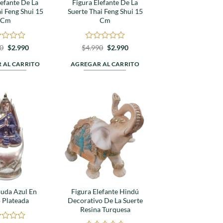
lefante De La
Figura Elefante De La
i Feng Shui 15
Suerte Thai Feng Shui 15
Cm
Cm
rado
El
El
Valorado
El
El
90
$
2.990
$
4.990
$
2.990
precio
precio
precio
precio
en
original
actual
original
actual
0
 AL CARRITO
AGREGAR AL CARRITO
era:
es:
era:
es:
de
$7.990.
$2.990.
$4.990.
$2.990.
5
Agregar
Agregar
a
a
favoritos
favoritos
Buda Azul En
Figura Elefante Hindú
 Plateada
Decorativo De La Suerte
Resina Turquesa