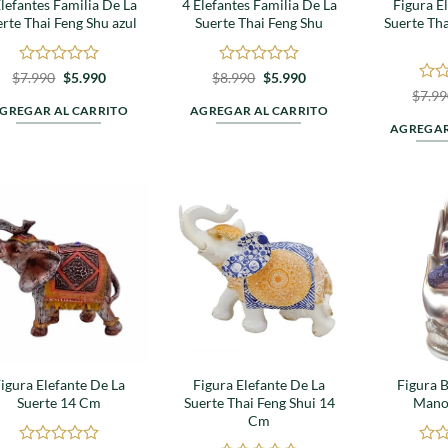
Elefantes Familia De La
4 Elefantes Familia De La
Figura E
rte Thai Feng Shu azul
Suerte Thai Feng Shu
Suerte Tha
Valorado
El
El
Valorado
El
El
$
7.990
$
5.990
$
8.990
$
5.990
precio
precio
precio
precio
en
en
Valo
$
7.9
original
actual
original
actual
0
0
en
GREGAR AL CARRITO
AGREGAR AL CARRITO
era:
es:
era:
es:
de
de
0
AGREGAR
$7.990.
$5.990.
$8.990.
$5.990.
5
5
de
5
Agregar
Agregar
a
a
favoritos
favoritos
igura Elefante De La
Figura Elefante De La
Figura 
Suerte 14 Cm
Suerte Thai Feng Shui 14
Mano
Cm