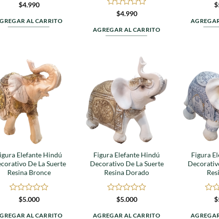
Valorado
Valo
$
4.990
$
en
en
Valorado
$
4.990
0
0
en
GREGAR AL CARRITO
AGREGAR
de
de
0
AGREGAR AL CARRITO
5
5
de
5
Agregar
Agregar
a
a
favoritos
favoritos
igura Elefante Hindú
Figura Elefante Hindú
Figura E
corativo De La Suerte
Decorativo De La Suerte
Decorativ
Resina Bronce
Resina Dorado
Res
Valorado
Valorado
Valo
$
5.000
$
5.000
$
en
en
en
0
0
0
GREGAR AL CARRITO
AGREGAR AL CARRITO
AGREGAR