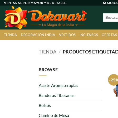
Ir
VENTAS AL POR MAYOR Y AL DETALLE
🪷 MODA
al
Buscar
contenido
por:
TIENDA
DECORACIÓN INDIA
VESTIDOS
INCIENSOS
OFERTAS
TIENDA
/
PRODUCTOS ETIQUETAD
BROWSE
-25
Aceite Aromaterapias
Banderas Tibetanas
Bolsos
Camino de Mesa