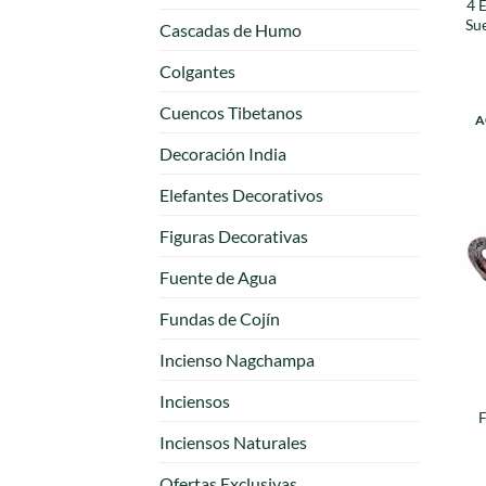
4 
Sue
Cascadas de Humo
Colgantes
Cuencos Tibetanos
A
Decoración India
Elefantes Decorativos
Figuras Decorativas
Fuente de Agua
Fundas de Cojín
Incienso Nagchampa
Inciensos
F
Inciensos Naturales
Ofertas Exclusivas