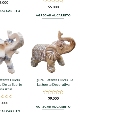
rado
5.000
Valorado
$
5.000
en
 AL CARRITO
0
AGREGAR AL CARRITO
de
5
Agregar
Agregar
a
a
favoritos
favoritos
lefante Hindú
Figura Elefante Hindú De
o De La Suerte
La Suerte Decorativa
ina Azul
Valorado
$
9.000
en
rado
5.000
0
AGREGAR AL CARRITO
de
 AL CARRITO