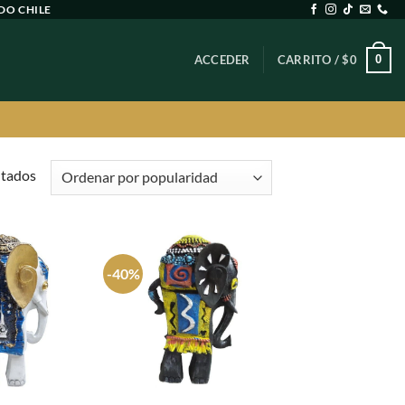
DO CHILE
0
ACCEDER
CARRITO /
$
0
Ordenado
ltados
por
popularidad
-40%
Agregar
Agregar
a
a
favoritos
favoritos