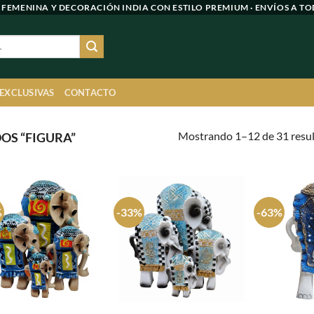
 FEMENINA Y DECORACIÓN INDIA CON ESTILO PREMIUM · ENVÍOS A TO
 EXCLUSIVAS
CONTACTO
Mostrando 1–12 de 31 resu
OS “FIGURA”
%
-33%
-63%
Agregar
Agregar
a
a
favoritos
favoritos