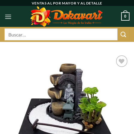
Ir
VENTAS AL POR MAYOR Y AL DETALLE
al
0
contenido
Buscar
por:
Agregar
a
favoritos