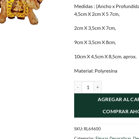
Medidas : (Ancho x Profundida
4,5cm X 2cm X 5 7cm,
2cm X 3,5cm X 7cm,
9cm X 3,5cm X 8cm,
10cm X 4,5cm X 8,5cm. aprox.
Material: Polyresina
Elefantes Familia 4pcs. De La Sue
AGREGAR AL CA
COMPRAR AH
SKU:
RL64600
Categorías:
Figuras Decorativas
,
Dec