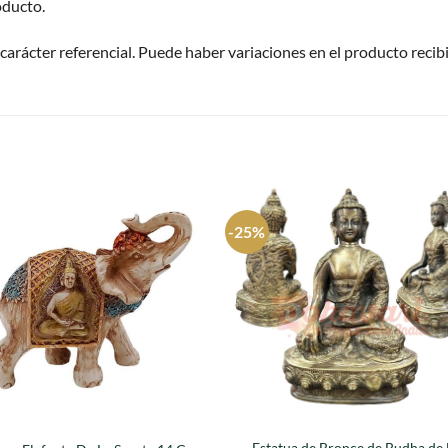
oducto.
carácter referencial. Puede haber variaciones en el producto recib
S
-25%
Agregar
Agre
a
a
favoritos
favori
Estatua de Bronce de Budha de 