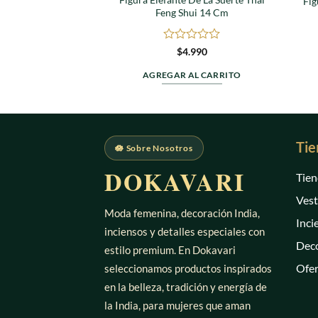
Fig
Feng Shui 14 Cm
Valorado
$
4.990
en
0
AGREGAR AL CARRITO
de
5
Tie
🪷 Sobre Nosotros
DOKAVARI
Tien
Vest
Moda femenina, decoración India,
Inci
inciensos y detalles especiales con
Deco
estilo premium. En Dokavari
Ofer
seleccionamos productos inspirados
en la belleza, tradición y energía de
la India, para mujeres que aman