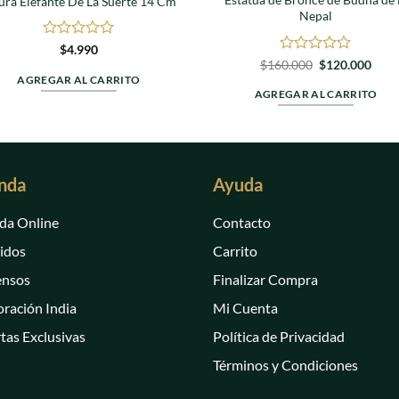
ura Elefante De La Suerte 14 Cm
Nepal
Valorado
$
4.990
en
Valorado
El
El
$
160.000
$
120.000
precio
prec
0
en
AGREGAR AL CARRITO
original
actua
de
0
AGREGAR AL CARRITO
era:
es:
5
de
$160.000.
$120
5
nda
Ayuda
da Online
Contacto
idos
Carrito
ensos
Finalizar Compra
ración India
Mi Cuenta
tas Exclusivas
Política de Privacidad
Términos y Condiciones