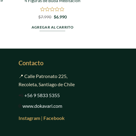
4 Figuras de Buda Meditación
la Ne
Valorado
El
El
$
7.990
$
6.990
precio
precio
en
Valora
E
$
99.000
original
actual
io
0
en
AGREGAR AL CARRITO
era:
es:
l
o
de
0
AGREGAR AL
$7.990.
$6.990.
e
5
de
.000.
5
Contacto
📍 Calle Patronato 225,
Recoleta, Santiago de Chile
📲
+56 9 5833 5355
🌐
www.dokavari.com
Instagram
|
Facebook