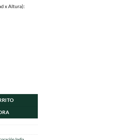
d x Altura):
rte cantidad
RRITO
ORA
oración India
,