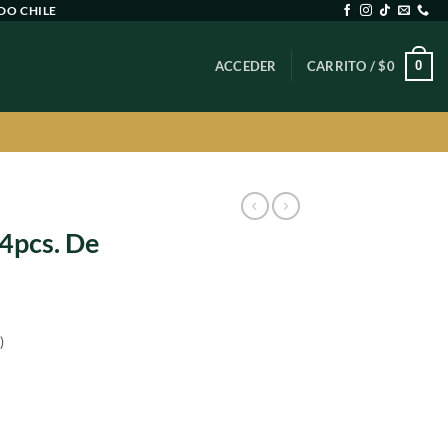
DO CHILE
0
ACCEDER
CARRITO /
$
0
A
 4pcs. De
)