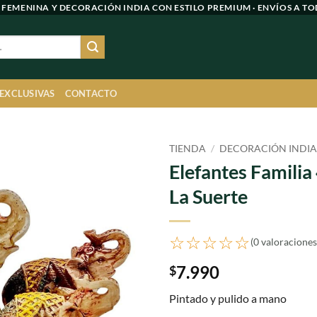
 FEMENINA Y DECORACIÓN INDIA CON ESTILO PREMIUM · ENVÍOS A TO
 EXCLUSIVAS
CONTACTO
TIENDA
/
DECORACIÓN INDI
Elefantes Familia
Agregar
La Suerte
a
favoritos
☆☆☆☆☆
(0 valoraciones
7.990
$
Pintado y pulido a mano