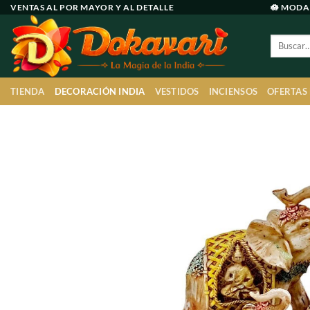
Ir
VENTAS AL POR MAYOR Y AL DETALLE
🪷 MODA
al
Buscar
contenido
por:
TIENDA
DECORACIÓN INDIA
VESTIDOS
INCIENSOS
OFERTAS