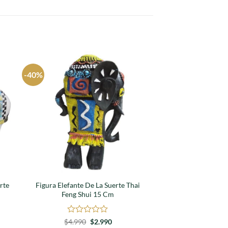
-40%
gar
Agregar
a
tos
favoritos
rte
Figura Elefante De La Suerte Thai
Elefante de la Suer
Feng Shui 15 Cm
Valora
$
13.
en
Valorado
El
El
$
4.990
$
2.990