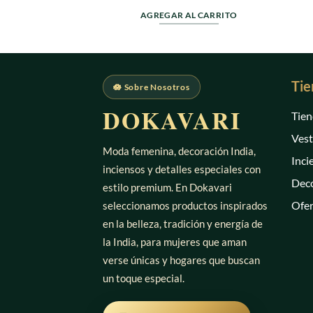
en
0
AGREGAR AL CARRITO
de
5
Tie
🪷 Sobre Nosotros
DOKAVARI
Tien
Vest
Moda femenina, decoración India,
Inci
inciensos y detalles especiales con
Deco
estilo premium. En Dokavari
Ofer
seleccionamos productos inspirados
en la belleza, tradición y energía de
la India, para mujeres que aman
verse únicas y hogares que buscan
un toque especial.