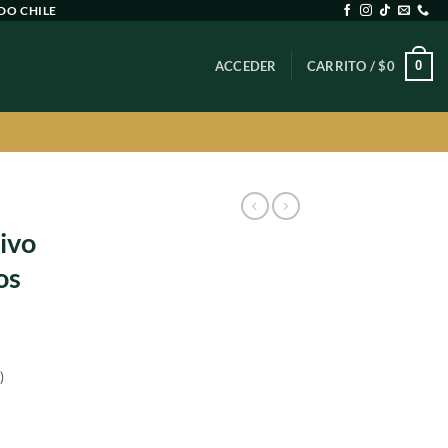
DO CHILE
0
ACCEDER
CARRITO /
$
0
ivo
os
)
io