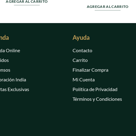
0
en
AGREGAR AL CARRITO
de
0
AGREGAR AL CARRITO
5
de
5
nda
Ayuda
da Online
Contacto
idos
Carrito
ensos
Finalizar Compra
ración India
Mi Cuenta
tas Exclusivas
Política de Privacidad
Términos y Condiciones