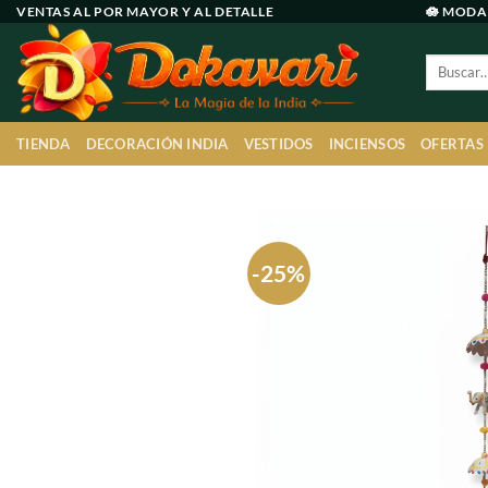
Ir
VENTAS AL POR MAYOR Y AL DETALLE
🪷 MODA
al
Buscar
contenido
por:
TIENDA
DECORACIÓN INDIA
VESTIDOS
INCIENSOS
OFERTAS
-25%