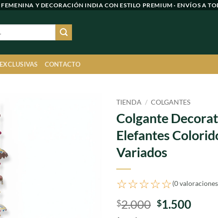
 FEMENINA Y DECORACIÓN INDIA CON ESTILO PREMIUM · ENVÍOS A TO
 EXCLUSIVAS
CONTACTO
TIENDA
/
COLGANTES
Colgante Decorat
Agregar
Elefantes Colorid
a
favoritos
Variados
☆☆☆☆☆
(0 valoraciones
El
El
2.000
1.500
$
$
precio
prec