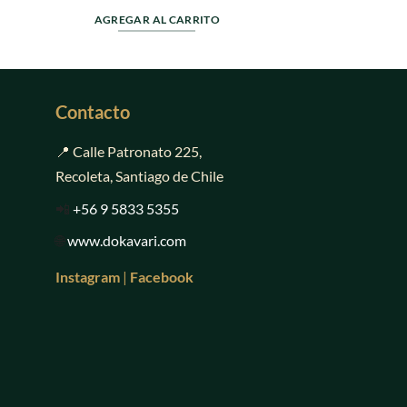
precio
precio
0
en
AGREGAR AL
original
actual
de
0
AGREGAR AL CARRITO
era:
es:
5
de
$4.990.
$2.990.
5
Contacto
📍 Calle Patronato 225,
Recoleta, Santiago de Chile
📲
+56 9 5833 5355
🌐
www.dokavari.com
Instagram
|
Facebook