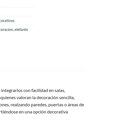
al
00.
corativos
coracion
,
elefante
integrarlos con facilidad en salas,
uienes valoran la decoración sencilla,
ones, realzando paredes, puertas o áreas de
irtiéndose en una opción decorativa