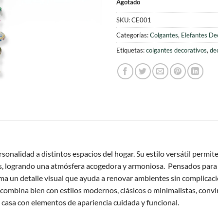
Agotado
original
actu
era:
es:
SKU:
CE001
$2.000.
$1.5
Categorías:
Colgantes
,
Elefantes De
Etiquetas:
colgantes decorativos
,
de
nalidad a distintos espacios del hogar. Su estilo versátil permite 
os, logrando una atmósfera acogedora y armoniosa. Pensados para q
ma un detalle visual que ayuda a renovar ambientes sin complicaci
 combina bien con estilos modernos, clásicos o minimalistas, conv
 casa con elementos de apariencia cuidada y funcional.