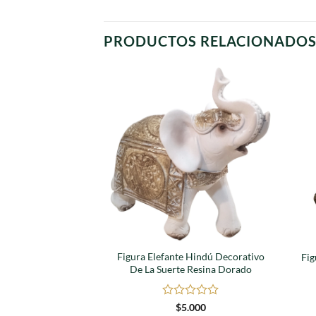
PRODUCTOS RELACIONADO
Agregar
a
favoritos
Figura Elefante Hindú Decorativo
Fig
De La Suerte Resina Dorado
Valorado
$
5.000