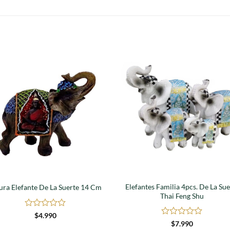
S
Agregar
Agre
a
a
favoritos
favori
Elefantes Familia 4pcs. De La Sue
ura Elefante De La Suerte 14 Cm
Thai Feng Shu
Valorado
$
4.990
en
Valorado
$
7.990