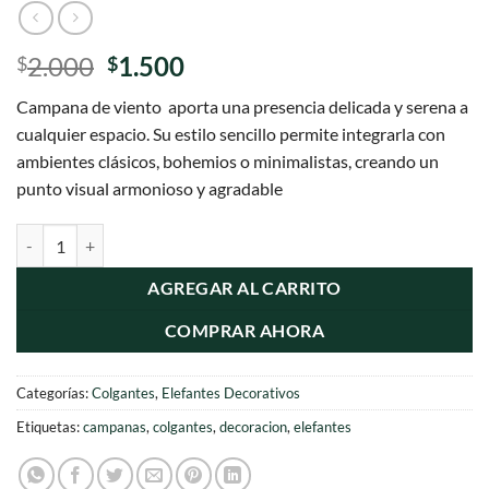
El
El
2.000
1.500
$
$
precio
precio
Campana de viento aporta una presencia delicada y serena a
original
actual
cualquier espacio. Su estilo sencillo permite integrarla con
era:
es:
ambientes clásicos, bohemios o minimalistas, creando un
$2.000.
$1.500.
punto visual armonioso y agradable
Colgantes de Campanas y Elefantes Bronce cantidad
AGREGAR AL CARRITO
COMPRAR AHORA
Categorías:
Colgantes
,
Elefantes Decorativos
Etiquetas:
campanas
,
colgantes
,
decoracion
,
elefantes