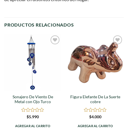
PRODUCTOS RELACIONADOS
Agregar
Agregar
a
a
favoritos
favoritos
Sonajero De Viento De
Figura Elefante De La Suerte
Metal con Ojo Turco
cobre
Valorado
Valorado
$
5.990
$
4.000
en
en
0
0
AGREGAR AL CARRITO
AGREGAR AL CARRITO