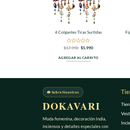
6 Colgantes Tiras Surtidas
Fi
Valorado
El
El
$
17.990
$
5.990
precio
precio
en
original
actual
0
AGREGAR AL CARRITO
era:
es:
de
$17.990.
$5.990.
5
Tie
🪷 Sobre Nosotros
DOKAVARI
Tien
Vest
Moda femenina, decoración India,
Inci
inciensos y detalles especiales con