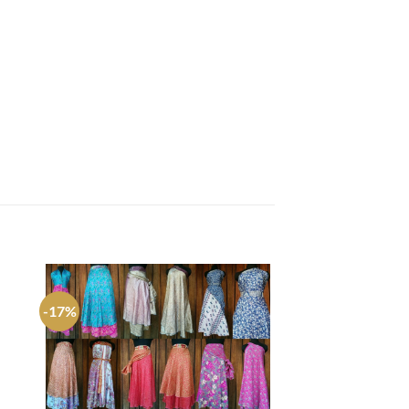
-17%
gar
Agregar
a
tos
favoritos