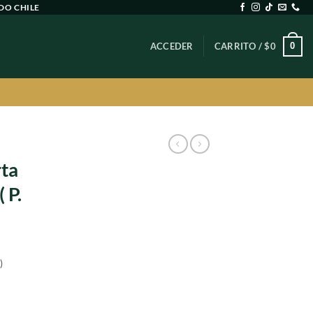
DO CHILE
0
ACCEDER
CARRITO /
$
0
rta
 P.
)
cio