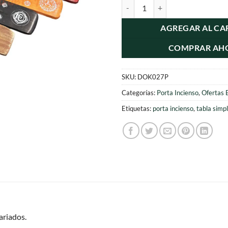
12 Tablitas de Porta Incienso Surti
original
act
era:
es:
AGREGAR AL CA
$12.000.
$5.
COMPRAR AH
SKU:
DOK027P
Categorías:
Porta Incienso
,
Ofertas 
Etiquetas:
porta incienso
,
tabla simp
ariados.