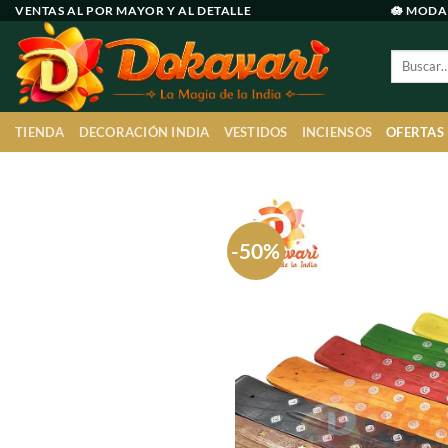
Ir
VENTAS AL POR MAYOR Y AL DETALLE
🪷 MODA
al
Buscar
contenido
por:
TIENDA
DECORACIÓN INDIA
VESTIDOS
INCIENSOS
OFERTAS
-50%