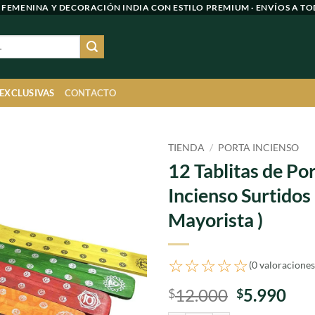
 FEMENINA Y DECORACIÓN INDIA CON ESTILO PREMIUM · ENVÍOS A TO
 EXCLUSIVAS
CONTACTO
TIENDA
/
PORTA INCIENSO
12 Tablitas de Po
Agregar
Incienso Surtidos (
a
favoritos
Mayorista )
☆☆☆☆☆
(0 valoraciones
El
El
12.000
5.990
$
$
precio
pre