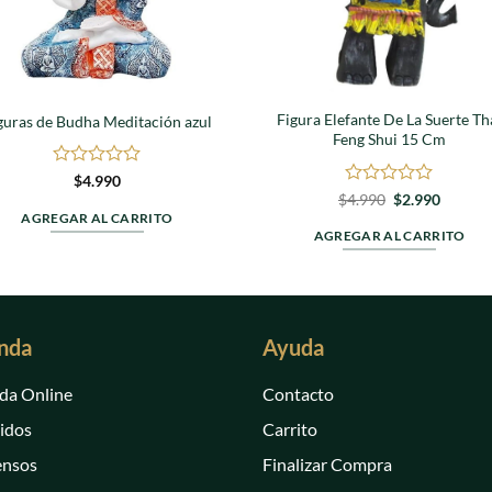
Figura Elefante De La Suerte Th
guras de Budha Meditación azul
Feng Shui 15 Cm
Valorado
$
4.990
en
Valorado
El
El
$
4.990
$
2.990
precio
precio
0
en
AGREGAR AL CARRITO
original
actual
de
0
AGREGAR AL CARRITO
era:
es:
5
de
$4.990.
$2.990.
5
nda
Ayuda
da Online
Contacto
idos
Carrito
ensos
Finalizar Compra