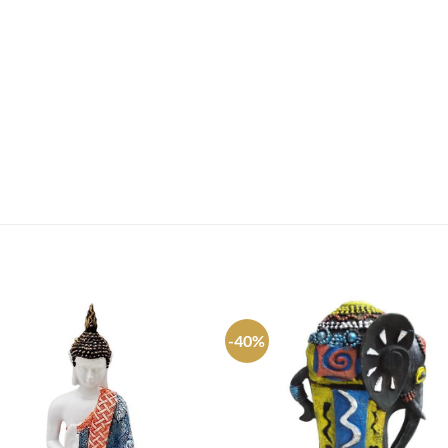
S
-40%
Agregar
Agre
a
a
favoritos
favori