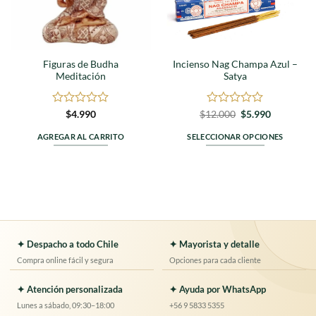
Figuras de Budha
Incienso Nag Champa Azul –
Meditación
Satya
Valorado
Valorado
El
El
$
4.990
$
12.000
$
5.990
precio
precio
en
en
original
actual
0
0
AGREGAR AL CARRITO
SELECCIONAR OPCIONES
era:
es:
de
de
$12.000.
$5.990.
Este
5
5
producto
tiene
múltiples
variantes.
Las
opciones
✦ Despacho a todo Chile
✦ Mayorista y detalle
se
Compra online fácil y segura
Opciones para cada cliente
pueden
elegir
✦ Atención personalizada
✦ Ayuda por WhatsApp
en
Lunes a sábado, 09:30–18:00
+56 9 5833 5355
la