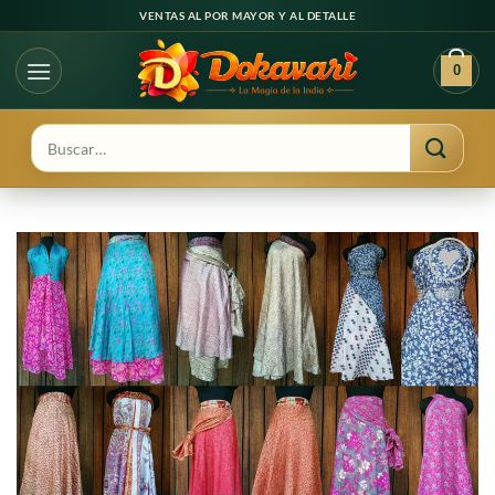
Ir
VENTAS AL POR MAYOR Y AL DETALLE
al
contenido
0
Buscar
por:
Agregar
a
favoritos