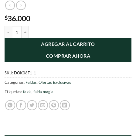
36.000
$
12 Faldas Magia reversible Surtidos cantidad
AGREGAR AL CARRITO
COMPRAR AHORA
SKU:
DOK06F1-1
Categorías:
Faldas
,
Ofertas Exclusivas
Etiquetas:
falda
,
falda magia