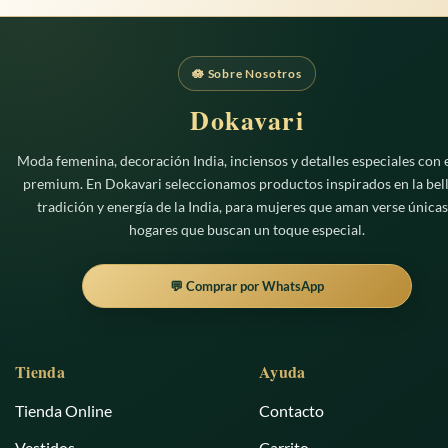
página
de
producto
🪷 Sobre Nosotros
Dokavari
Moda femenina, decoración India, inciensos y detalles especiales con e
premium. En Dokavari seleccionamos productos inspirados en la bell
tradición y energía de la India, para mujeres que aman verse únicas
hogares que buscan un toque especial.
💬 Comprar por WhatsApp
Tienda
Ayuda
Tienda Online
Contacto
Vestidos
Carrito