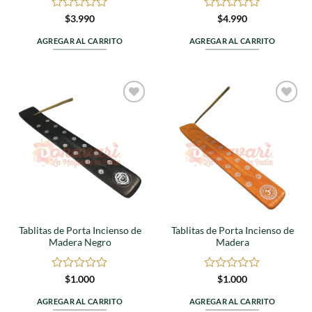
Valorado
Valorado
$
3.990
$
4.990
en
en
0
0
AGREGAR AL CARRITO
AGREGAR AL CARRITO
de
de
5
5
Agregar
Agregar
a
a
favoritos
favoritos
Tablitas de Porta Incienso de
Tablitas de Porta Incienso de
Madera Negro
Madera
Valorado
Valorado
$
1.000
$
1.000
en
en
0
0
AGREGAR AL CARRITO
AGREGAR AL CARRITO