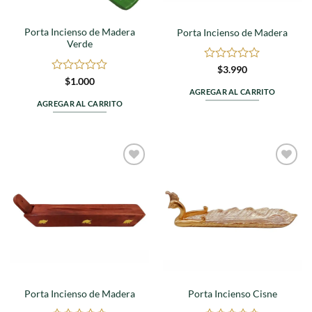
Porta Incienso de Madera
Porta Incienso de Madera
Verde
Valorado
$
3.990
en
Valorado
$
1.000
0
en
AGREGAR AL CARRITO
de
0
AGREGAR AL CARRITO
5
de
5
Agregar
Agregar
a
a
favoritos
favoritos
Porta Incienso de Madera
Porta Incienso Cisne