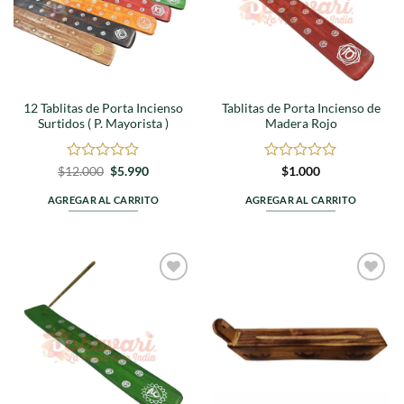
12 Tablitas de Porta Incienso
Tablitas de Porta Incienso de
Surtidos ( P. Mayorista )
Madera Rojo
Valorado
El
El
Valorado
$
12.000
$
5.990
$
1.000
precio
precio
en
en
original
actual
0
0
AGREGAR AL CARRITO
AGREGAR AL CARRITO
era:
es:
de
de
$12.000.
$5.990.
5
5
Agregar
Agregar
a
a
favoritos
favoritos