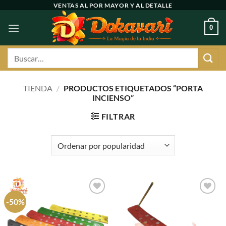
Ir
VENTAS AL POR MAYOR Y AL DETALLE
al
0
contenido
Buscar
por:
TIENDA
/
PRODUCTOS ETIQUETADOS “PORTA
INCIENSO”
FILTRAR
-50%
Agregar
Agregar
a
a
favoritos
favoritos