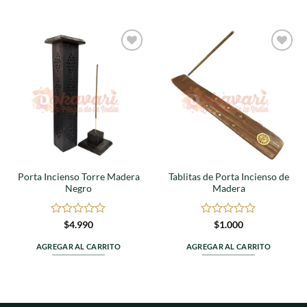
de
de
5
5
Agregar
Agregar
a
a
favoritos
favoritos
Porta Incienso Torre Madera
Tablitas de Porta Incienso de
Negro
Madera
Valorado
Valorado
$
4.990
$
1.000
en
en
0
0
AGREGAR AL CARRITO
AGREGAR AL CARRITO
de
de
5
5