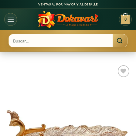
Ir
VENTAS AL POR MAYOR Y AL DETALLE
al
contenido
0
Buscar
por:
Agregar
a
favoritos