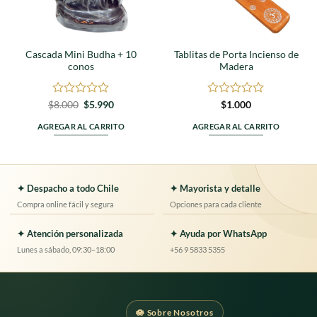
Cascada Mini Budha + 10
Tablitas de Porta Incienso de
conos
Madera
Valorado
El
El
Valorado
$
8.000
$
5.990
$
1.000
precio
precio
en
en
original
actual
0
0
AGREGAR AL CARRITO
AGREGAR AL CARRITO
era:
es:
de
de
$8.000.
$5.990.
5
5
✦ Despacho a todo Chile
✦ Mayorista y detalle
Compra online fácil y segura
Opciones para cada cliente
✦ Atención personalizada
✦ Ayuda por WhatsApp
Lunes a sábado, 09:30–18:00
+56 9 5833 5355
🪷 Sobre Nosotros