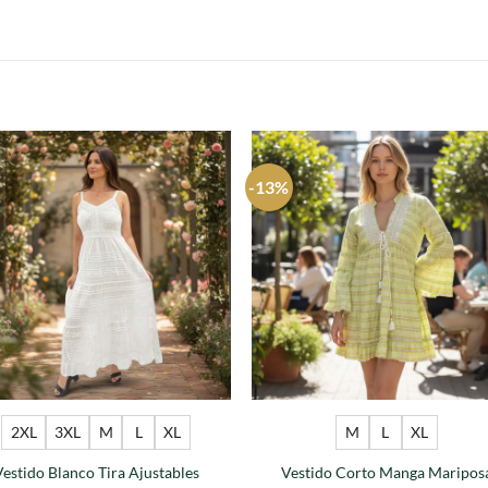
S
-13%
Agregar
Agre
a
a
favoritos
favori
2XL
3XL
M
L
XL
M
L
XL
Vestido Blanco Tira Ajustables
Vestido Corto Manga Maripos