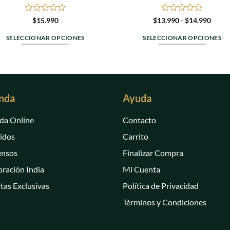
Valorado
Valorado
Rang
$
15.990
$
13.990
-
$
14.990
de
en
en
precio
0
0
SELECCIONAR OPCIONES
SELECCIONAR OPCIONES
desde
de
de
$13.9
Este
Este
5
5
hasta
producto
producto
$14.9
tiene
tiene
múltiples
múltiples
nda
Ayuda
variantes.
variantes.
Las
Las
da Online
Contacto
opciones
opciones
se
se
idos
Carrito
pueden
pueden
ensos
Finalizar Compra
elegir
elegir
en
en
ración India
Mi Cuenta
la
la
tas Exclusivas
Política de Privacidad
página
página
Términos y Condiciones
de
de
producto
producto