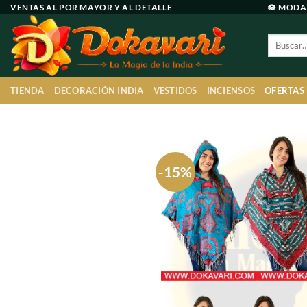
Ir
VENTAS AL POR MAYOR Y AL DETALLE
🪷 MODA
al
Buscar
contenido
por:
TIENDA
DECORACIÓN INDIA
VESTIDOS
INCIENSOS
OFERTAS
-15%