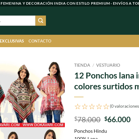
 FEMENINA Y DECORACIÓN INDIA CON ESTILO PREMIUM · ENVÍOS A TO
 EXCLUSIVAS
CONTACTO
TIENDA
/
VESTUARIO
12 Ponchos lana 
Agregar
colores surtidos 
a
favoritos
☆☆☆☆☆
(0 valoraciones
El
El
78.000
66.000
$
$
precio
pr
Ponchos Hindu
original
ac
100% Lana