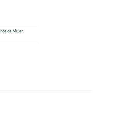
:
6.000.
hos de Mujer
,