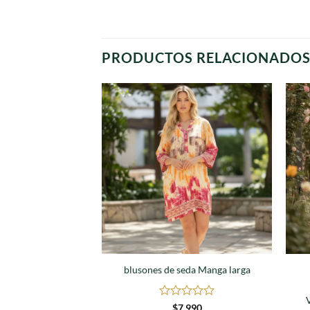
PRODUCTOS RELACIONADO
Agregar
a
favoritos
blusones de seda Manga larga
Valorado
$
7.990