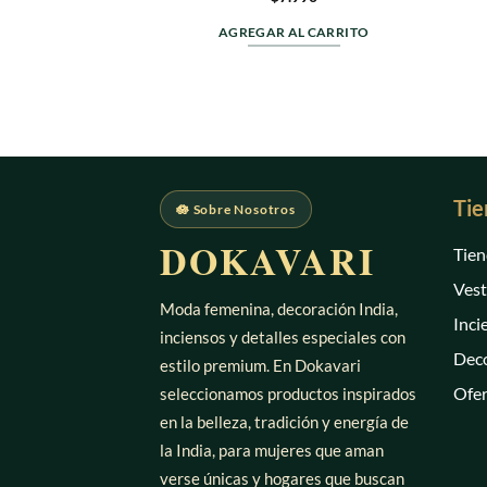
en
0
AGREGAR AL CARRITO
de
5
Tie
🪷 Sobre Nosotros
DOKAVARI
Tien
Vest
Moda femenina, decoración India,
Inci
inciensos y detalles especiales con
Deco
estilo premium. En Dokavari
Ofer
seleccionamos productos inspirados
en la belleza, tradición y energía de
la India, para mujeres que aman
verse únicas y hogares que buscan