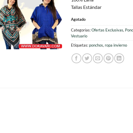
era:
es
Tallas Estándar
$78.000.
$6
Agotado
Categorías:
Ofertas Exclusivas
,
Ponc
Vestuario
Etiquetas:
ponchos
,
ropa invierno