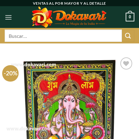
Ir
VENTAS AL POR MAYOR Y AL DETALLE
al
0
contenido
Buscar
por:
-20%
Agregar
a
favoritos