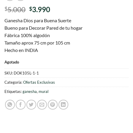
El
El
5.000
3.990
$
$
precio
precio
Ganesha Dios para Buena Suerte
original
actual
Bueno para Decorar Pared de tu hogar
era:
es:
Fábrica 100% algodón
$5.000.
$3.990.
Tamaño aprox 75 cm por 105 cm
Hecho en INDIA
Agotado
SKU:
DOK105L-1-1
Categoría:
Ofertas Exclusivas
Etiquetas:
ganesha
,
mural