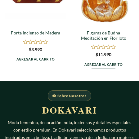
Figuras de Budha
Porta Incienso de Madera
Meditación en Flor loto
Valorado
$
3.990
en
Valorado
$
11.990
0
en
AGREGAR AL CARRITO
de
0
AGREGAR AL CARRITO
5
de
5
🪷 Sobre Nosotros
DOKAVARI
Moda femenina, decoración India, inciensos y detalles especiales
con estilo premium. En Dokavari seleccionamos productos
inspirados en la belleza, tradición y energía de la India, para mujeres