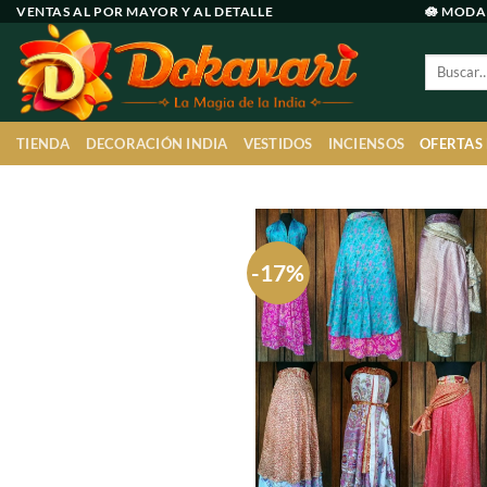
Ir
VENTAS AL POR MAYOR Y AL DETALLE
🪷 MODA
al
Buscar
contenido
por:
TIENDA
DECORACIÓN INDIA
VESTIDOS
INCIENSOS
OFERTAS
-17%