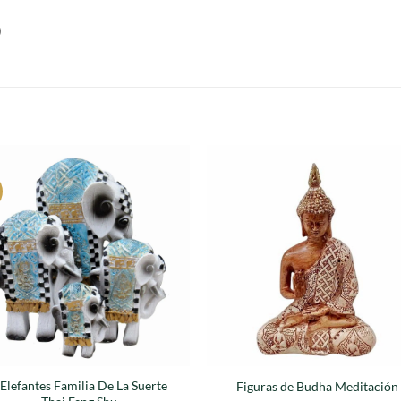
)
S
Agregar
Agre
a
a
favoritos
favori
 Elefantes Familia De La Suerte
Figuras de Budha Meditación