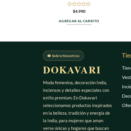
Valorado
$
4.990
en
0
AGREGAR AL CARRITO
de
5
Tie
🪷 Sobre Nosotros
DOKAVARI
Tien
Vest
Moda femenina, decoración India,
Inci
inciensos y detalles especiales con
Deco
estilo premium. En Dokavari
Ofer
seleccionamos productos inspirados
en la belleza, tradición y energía de
la India, para mujeres que aman
verse únicas y hogares que buscan