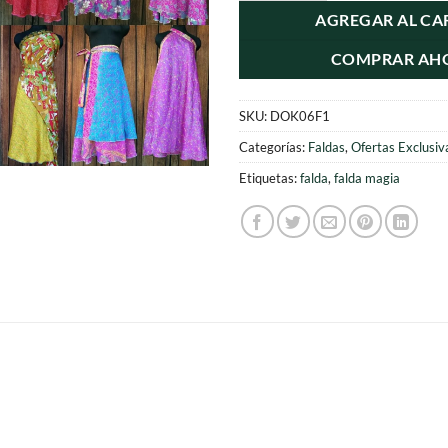
era:
es
AGREGAR AL CA
$12.000.
$1
COMPRAR AH
SKU:
DOK06F1
Categorías:
Faldas
,
Ofertas Exclusiv
Etiquetas:
falda
,
falda magia