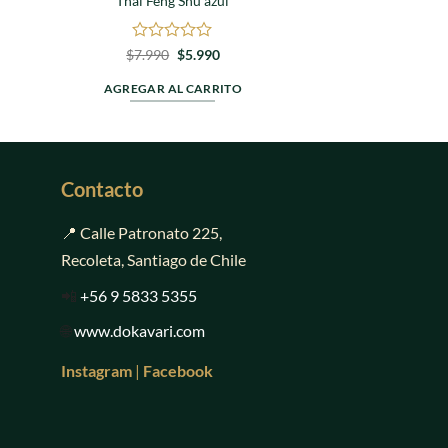
Thai Feng Shu azul
Valora
$
4.9
en
Valorado
El
El
$
7.990
$
5.990
precio
precio
0
en
AGREGAR AL
original
actual
de
0
AGREGAR AL CARRITO
era:
es:
5
de
$7.990.
$5.990.
5
Contacto
📍 Calle Patronato 225,
Recoleta, Santiago de Chile
📲
+56 9 5833 5355
🌐
www.dokavari.com
Instagram
|
Facebook