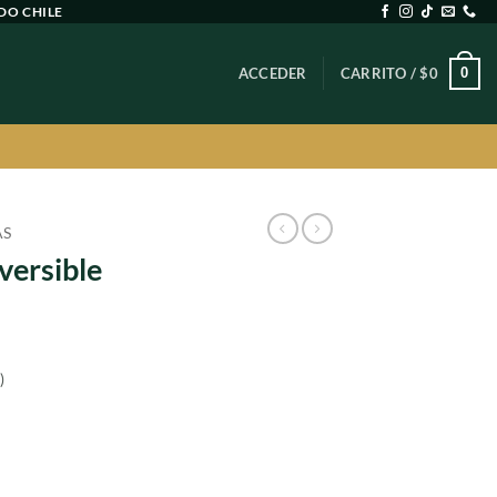
DO CHILE
0
ACCEDER
CARRITO /
$
0
AS
versible
)
ecio
s cantidad
tual