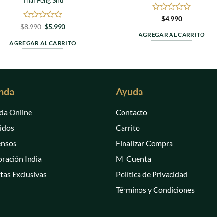
Thai Feng Shu
Valorado
$
4.990
en
Valorado
El
El
$
8.990
$
5.990
precio
precio
0
en
AGREGAR AL CARRITO
original
actual
de
0
AGREGAR AL CARRITO
era:
es:
5
de
$8.990.
$5.990.
5
nda
Ayuda
da Online
Contacto
idos
Carrito
ensos
Finalizar Compra
ración India
Mi Cuenta
tas Exclusivas
Política de Privacidad
Términos y Condiciones