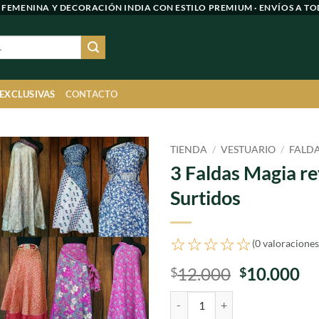
 FEMENINA Y DECORACIÓN INDIA CON ESTILO PREMIUM · ENVÍOS A TO
 EXCLUSIVAS
CONTACTO
TIENDA
/
VESTUARIO
/
FALD
3 Faldas Magia re
Agregar
Surtidos
a
favoritos
☆☆☆☆☆
(0 valoraciones
El
El
12.000
10.000
$
$
precio
pr
3 Faldas Magia reversible Surtido
original
ac