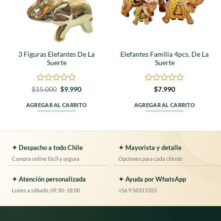
3 Figuras Elefantes De La
Elefantes Familia 4pcs. De La
Suerte
Suerte
Valorado
El
El
Valorado
$
15.000
$
9.990
$
7.990
precio
precio
en
en
original
actual
0
0
AGREGAR AL CARRITO
AGREGAR AL CARRITO
era:
es:
de
de
$15.000.
$9.990.
5
5
✦ Despacho a todo Chile
✦ Mayorista y detalle
Compra online fácil y segura
Opciones para cada cliente
✦ Atención personalizada
✦ Ayuda por WhatsApp
Lunes a sábado, 09:30–18:00
+56 9 5833 5355