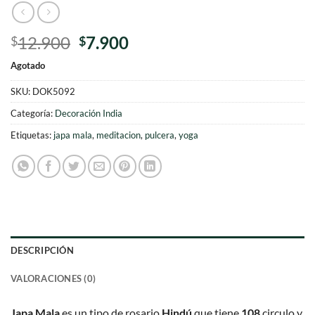
El
El
12.900
7.900
$
$
precio
precio
Agotado
original
actual
era:
es:
SKU:
DOK5092
$12.900.
$7.900.
Categoría:
Decoración India
Etiquetas:
japa mala
,
meditacion
,
pulcera
,
yoga
DESCRIPCIÓN
VALORACIONES (0)
Japa Mala
es un tipo de rosario
Hindú
que tiene
108
circulo y