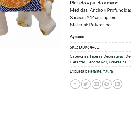
Pintado y pulido a mano
Medidas (Ancho x Profundidad
X 6,5cm X14cms aprox.
Material: Polyresina
Agotado
SKU:
DOK64481
Categorías:
Figuras Decorativas
,
Dec
Elefantes Decorativos
,
Polyresina
Etiquetas:
elefante
,
figura