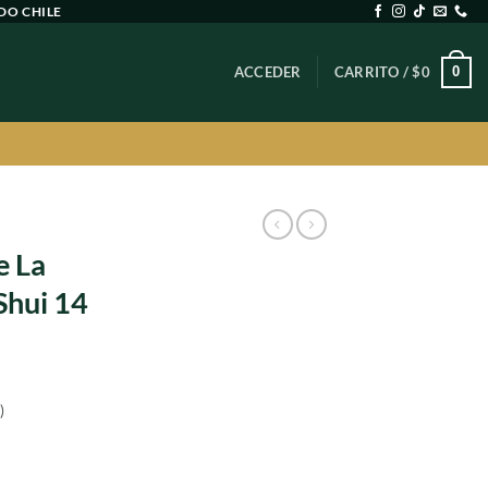
DO CHILE
0
ACCEDER
CARRITO /
$
0
A
e La
Shui 14
)