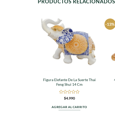
PRODUCTOS RELACIONADO
-13%
Agregar
a
favoritos
Figura Elefante De La Suerte Thai
Feng Shui 14 Cm
Valorado
$
4.990
en
0
AGREGAR AL CARRITO
de
5