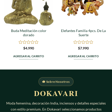
Buda Meditación color
Elefantes Familia 4pcs. De La
dorado
Suerte
Valorado
Valorado
$
4.990
$
7.990
en
en
0
0
AGREGAR AL CARRITO
AGREGAR AL CARRITO
de
de
5
5
🪷 Sobre Nosotros
DOKAVARI
Moda femenina, decoración India, inciensos y detalles especiales
con estilo premium. En Dokavari seleccionamos productos