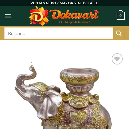
Ir
VENTAS AL POR MAYOR Y AL DETALLE
al
0
contenido
Buscar
por:
Agregar
a
favoritos