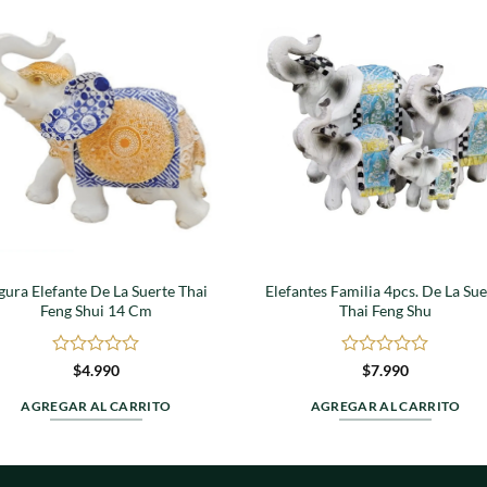
Agregar
Agre
a
a
favoritos
favori
gura Elefante De La Suerte Thai
Elefantes Familia 4pcs. De La Sue
Feng Shui 14 Cm
Thai Feng Shu
Valorado
Valorado
$
4.990
$
7.990
en
en
0
0
AGREGAR AL CARRITO
AGREGAR AL CARRITO
de
de
5
5