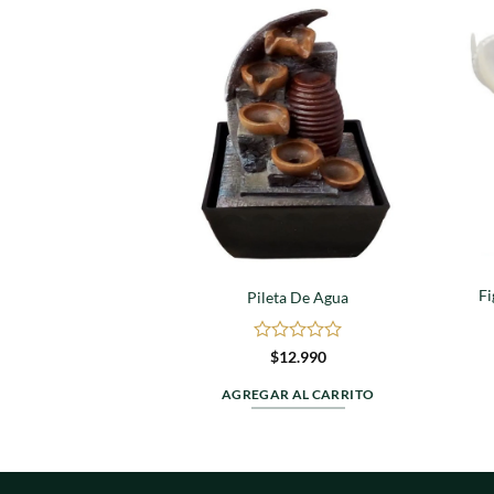
Agregar
a
favoritos
Fi
Pileta De Agua
Valorado
$
12.990
en
0
AGREGAR AL CARRITO
de
5