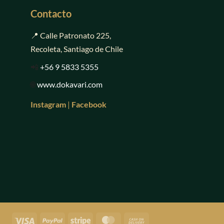
Contacto
📍 Calle Patronato 225,
Recoleta, Santiago de Chile
📲
+56 9 5833 5355
🌐
www.dokavari.com
Instagram
|
Facebook
Visa
PayPal
Stripe
MasterCard
Cash