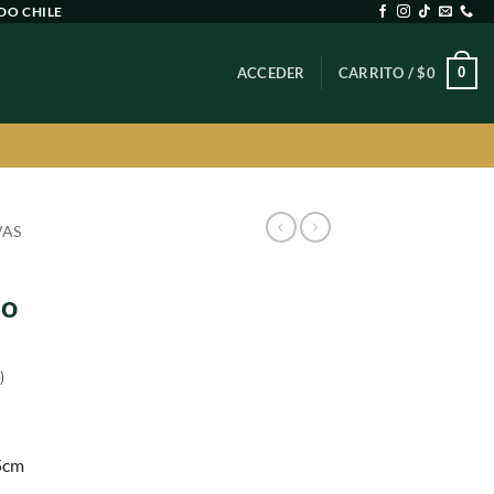
DO CHILE
0
ACCEDER
CARRITO /
$
0
VAS
a
do
)
5cm