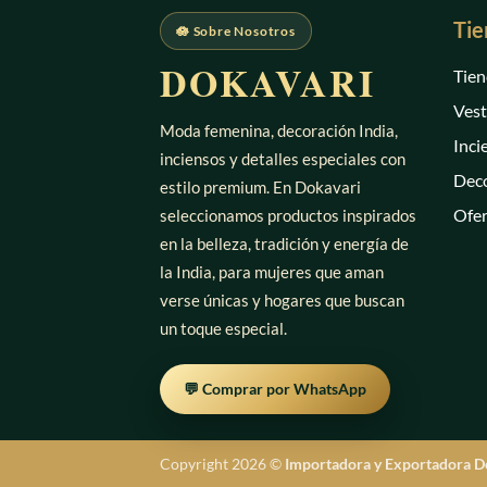
Tie
🪷 Sobre Nosotros
DOKAVARI
Tien
Vest
Moda femenina, decoración India,
Inci
inciensos y detalles especiales con
Deco
estilo premium. En Dokavari
Ofer
seleccionamos productos inspirados
en la belleza, tradición y energía de
la India, para mujeres que aman
verse únicas y hogares que buscan
un toque especial.
💬 Comprar por WhatsApp
Copyright 2026 ©
Importadora y Exportadora D