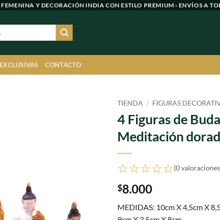
 FEMENINA Y DECORACIÓN INDIA CON ESTILO PREMIUM · ENVÍOS A TO
 EXCLUSIVAS
CONTACTO
TIENDA
/
FIGURAS DECORATI
4 Figuras de Bud
Agregar
Meditación dora
a
favoritos
☆☆☆☆☆
(0 valoraciones
8.000
$
MEDIDAS: 10cm X 4,5cm X 8,
9cm X 3,5cm X 8cm