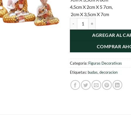
4,5cm X 2cm X 5 7cm,
2cm X 3,5cm X 7cm
4 Figuras de Buda Meditación do
AGREGAR AL CA
COMPRAR AH
Categoría:
Figuras Decorativas
Etiquetas:
budas
,
decoracion