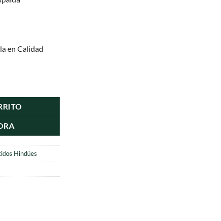
la en Calidad
tidad
RRITO
ORA
tidos Hindúes