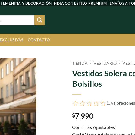
 FEMENINA Y DECORACIÓN INDIA CON ESTILO PREMIUM · ENVÍOS A TO
 EXCLUSIVAS
CONTACTO
TIENDA
/
VESTUARIO
/
VESTI
Vestidos Solera c
Agregar
Bolsillos
a
favoritos
☆☆☆☆☆
(0 valoraciones
7.990
$
Con Tiras Ajustables
Corte V por Adelante y en la E