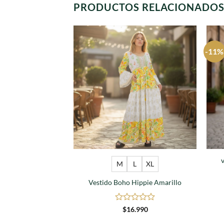
PRODUCTOS RELACIONADO
-11%
Agregar
a
favoritos
M
L
XL
Vestido Boho Hippie Amarillo
Valorado
$
16.990
en