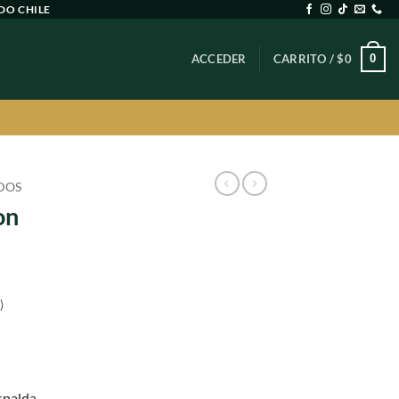
DO CHILE
0
ACCEDER
CARRITO /
$
0
DOS
on
)
spalda