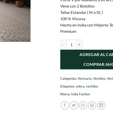
Vene con 2 Bolsillos
Tallas Estandar ( M a XL )
100 % Viscosa
Hecho en India con Mejores Te
Premium
Vestidos Solera con Bolsillos can
AGREGAR AL CA
COMPRAR AH
Categorías:
Vestuario
,
Vestidos
,
Ves
Etiquetas:
solera
,
vestidos
Marca:
India Fashion