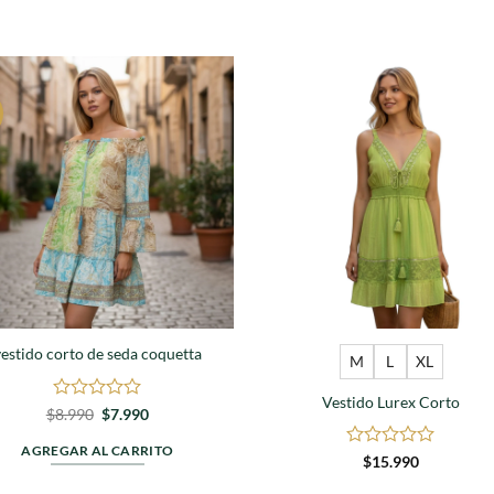
S
Agregar
Agre
a
a
favoritos
favori
vestido corto de seda coquetta
M
L
XL
Vestido Lurex Corto
Valorado
El
El
$
8.990
$
7.990
precio
precio
en
original
actual
0
AGREGAR AL CARRITO
era:
es:
Valorado
$
15.990
de
$8.990.
$7.990.
en
5