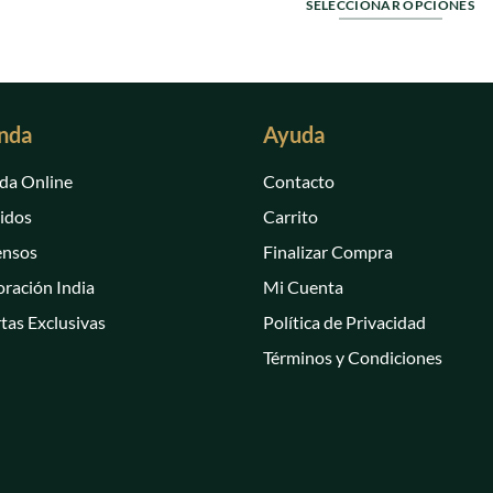
0
SELECCIONAR OPCIONES
de
Este
5
producto
tiene
múltiples
nda
Ayuda
variantes.
Las
da Online
Contacto
opciones
se
idos
Carrito
pueden
ensos
Finalizar Compra
elegir
en
ración India
Mi Cuenta
la
tas Exclusivas
Política de Privacidad
página
Términos y Condiciones
de
producto