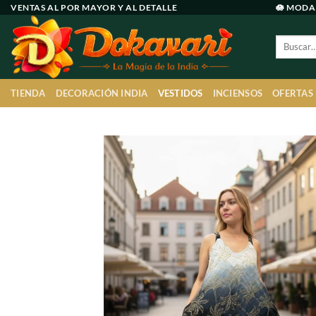
Ir
VENTAS AL POR MAYOR Y AL DETALLE
🪷 MODA
al
Buscar
contenido
por:
TIENDA
DECORACIÓN INDIA
VESTIDOS
INCIENSOS
OFERTAS