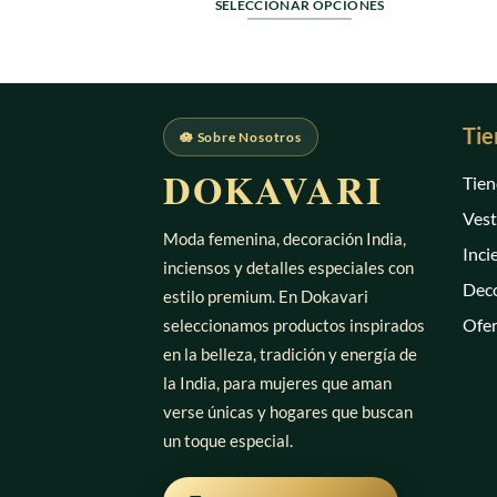
0
SELECCIONAR OPCIONES
de
Este
5
producto
tiene
múltiples
Tie
variantes.
🪷 Sobre Nosotros
Las
DOKAVARI
Tien
opciones
se
Vest
pueden
Moda femenina, decoración India,
Inci
elegir
inciensos y detalles especiales con
en
Deco
estilo premium. En Dokavari
la
Ofer
seleccionamos productos inspirados
página
en la belleza, tradición y energía de
de
la India, para mujeres que aman
producto
verse únicas y hogares que buscan
un toque especial.