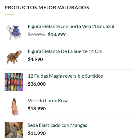
PRODUCTOS MEJOR VALORADOS
Figura Elefante con porta Vela 20cm. azul
El
El
$
24.990
$
13.999
precio
precio
original
actual
Figura Elefante De La Suerte 14 Cm
era:
es:
$
4.990
$24.990.
$13.999.
12 Faldas Magia reversible Surtidos
$
36.000
Vestido Lurex Rosa
$
18.990
Seda Elasticado con Mangas
$
11.990