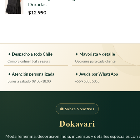
Doradas
$
12.990
✦ Despacho a todo Chile
✦ Mayorista y detalle
Compra online fácil y segura
Opciones para cada cliente
✦ Atención personalizada
✦ Ayuda por WhatsApp
Lunes a sábado, 09:30–18:00
+56 9 5833 5355
🪷 Sobre Nosotros
Dokavari
Moda femenina, decoración India, inciensos y detalles especiales con e