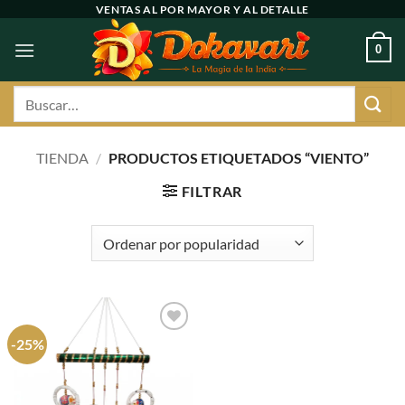
Ir
VENTAS AL POR MAYOR Y AL DETALLE
al
0
contenido
Buscar
por:
TIENDA
/
PRODUCTOS ETIQUETADOS “VIENTO”
FILTRAR
-25%
Agregar
a
favoritos