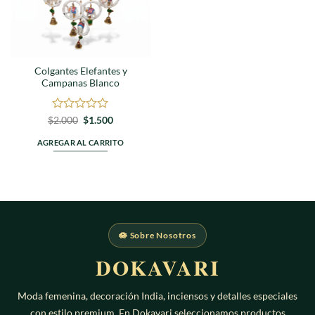
Colgantes Elefantes y
Campanas Blanco
Valorado
El
El
$
2.000
$
1.500
precio
precio
en
original
actual
0
AGREGAR AL CARRITO
era:
es:
de
$2.000.
$1.500.
5
🪷 Sobre Nosotros
DOKAVARI
Moda femenina, decoración India, inciensos y detalles especiales
con estilo premium. En Dokavari seleccionamos productos