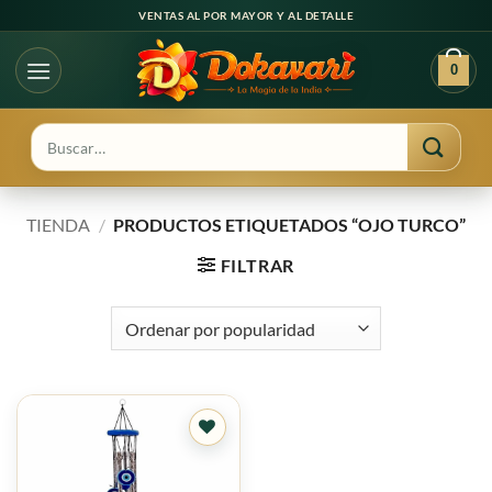
Ir
VENTAS AL POR MAYOR Y AL DETALLE
al
contenido
0
Buscar
por:
TIENDA
/
PRODUCTOS ETIQUETADOS “OJO TURCO”
FILTRAR
Agregar
a
favoritos