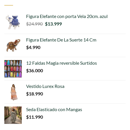
Figura Elefante con porta Vela 20cm. azul
El
El
$
24.990
$
13.999
precio
precio
original
actual
Figura Elefante De La Suerte 14 Cm
era:
es:
$
4.990
$24.990.
$13.999.
12 Faldas Magia reversible Surtidos
$
36.000
Vestido Lurex Rosa
$
18.990
Seda Elasticado con Mangas
$
11.990